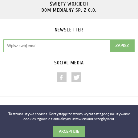
ŚWIĘTY WOJCIECH
DOM MEDIALNY SP. Z O.O.
NEWSLETTER
SOCIAL MEDIA
Copyright © 2014-2018
Ta strona używa cookies. Korzystając ze strony wyrażasz zgodę na używanie
cookies, zgodnie z aktualnymi ustawieniami przeglądarki.
Realizacja
Predictes.com
AKCEPTUJĘ