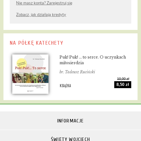
Nie masz konta? Zarejestruj się
Zobacz, jak działają kredyty
NA PÓŁKĘ KATECHETY
Puk! Puk! ... to serce. O uczynkach
miłosierdzia
br. Tadeusz Ruciński
10,00 zł
8,50 zł
KSIĄŻKA
INFORMACJE
ŚWIĘTY WOJCIECH