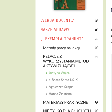
„VERBA DOCENT…”
NASZE SPRAWY
„...EXEMPLA TRAHUNT”
Metody pracy na lekcji
RELACJE Z
WYKORZYSTANIA METOD
AKTYWIZUJĄCYCH
Justyna Wójcik
s. Beata Sarba USJK
Agnieszka Szajda
Hanna Zielińska
MATERIAŁY PRAKTYCZNE
NIE TYLKO DLA GŁUCHYCH