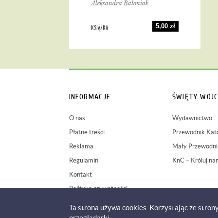
Aleksandra Bałoniak
5,00 zł
KSIĄŻKA
INFORMACJE
ŚWIĘTY WOJC
O nas
Wydawnictwo
Płatne treści
Przewodnik Kato
Reklama
Mały Przewodnik
Regulamin
KnC – Króluj na
Kontakt
Polityka prywatności
Ta strona używa cookies. Korzystając ze stron
przeglądarki.