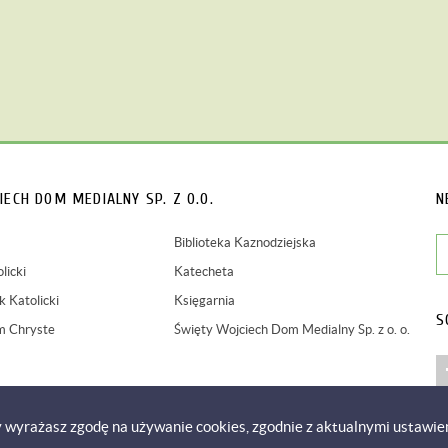
IECH
DOM MEDIALNY SP. Z O.O.
N
Biblioteka Kaznodziejska
licki
Katecheta
 Katolicki
Księgarnia
S
m Chryste
Święty Wojciech Dom Medialny Sp. z o. o.
y wyrażasz zgodę na używanie cookies, zgodnie z aktualnymi ustawie