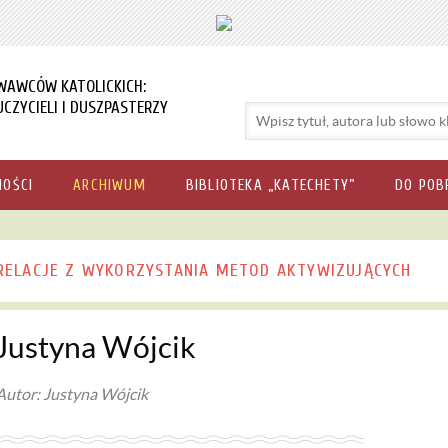
WAWCÓW KATOLICKICH:
CZYCIELI I DUSZPASTERZY
NOŚCI
ARCHIWUM
BIBLIOTEKA „KATECHETY”
DO POB
RELACJE Z WYKORZYSTANIA METOD AKTYWIZUJĄCYCH
Justyna Wójcik
Autor: Justyna Wójcik