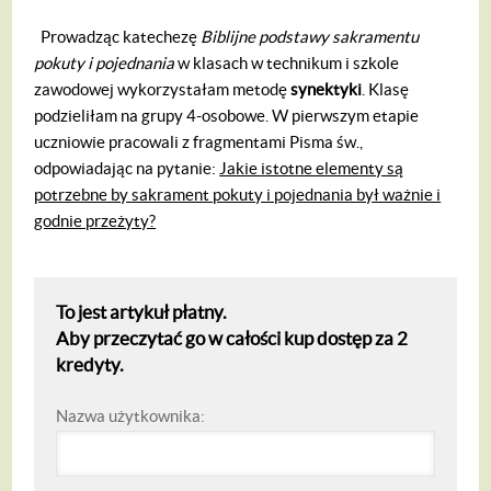
Prowadząc katechezę
Biblijne podstawy sakramentu
pokuty i pojednania
w klasach w technikum i szkole
zawodowej wykorzystałam metodę
synektyki
. Klasę
podzieliłam na grupy 4-osobowe. W pierwszym etapie
uczniowie pracowali z fragmentami Pisma św.,
odpowiadając na pytanie:
Jakie istotne elementy są
potrzebne by sakrament pokuty i pojednania był ważnie i
godnie przeżyty?
To jest artykuł płatny.
Aby przeczytać go w całości kup dostęp za 2
kredyty.
Nazwa użytkownika: