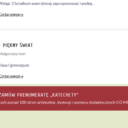
Wstęp. Chciałbym wam dzisiaj zaproponować randkę...
Czytaj więcej
PIĘKNY ŚWIAT
Małgorzata Iwin
klasa I gimnazjum
Czytaj więcej
ZAMÓW PRENUMERATĘ „KATECHETY”
czyli ponad 100 stron artykułów, dyskusji i pomocy dydaktycznych
CO MI