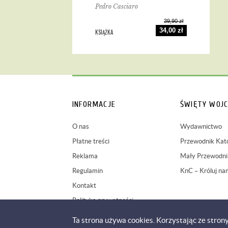
Pedro Casciaro
39,90 zł
34,00 zł
KSIĄŻKA
INFORMACJE
ŚWIĘTY WOJC
O nas
Wydawnictwo
Płatne treści
Przewodnik Kato
Reklama
Mały Przewodnik
Regulamin
KnC – Króluj na
Kontakt
Polityka prywatności
Ta strona używa cookies. Korzystając ze stron