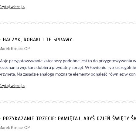
Czytaj więcej
HACZYK, ROBAKI I TE SPRAWY...
Marek Kosacz OP
Moje przygotowywanie katechezy podobne jest to do przygotowywania wy
rozeznania wędkarz dobiera przydatny sprzęt. W łowieniu ryb szczególnie 
przynęta. Na zasadzie analogii można te elementy odnaleźć również w ko
Czytaj więcej
PRZYKAZANIE TRZECIE: PAMIĘTAJ, ABYŚ DZIEŃ ŚWIĘTY Ś
Marek Kosacz OP