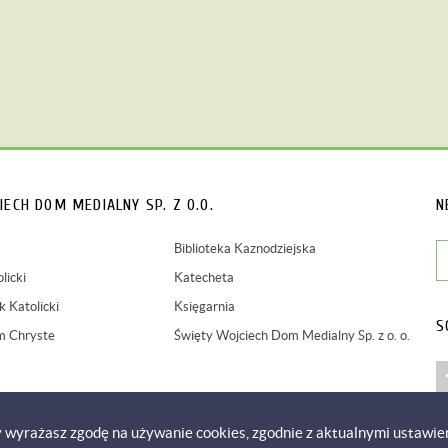
IECH
DOM MEDIALNY SP. Z O.O.
N
Biblioteka Kaznodziejska
licki
Katecheta
 Katolicki
Księgarnia
S
m Chryste
Święty Wojciech Dom Medialny Sp. z o. o.
y wyrażasz zgodę na używanie cookies, zgodnie z aktualnymi ustawie