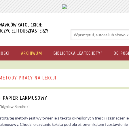
WAWCÓW KATOLICKICH:
CZYCIELI I DUSZPASTERZY
NOŚCI
ARCHIWUM
BIBLIOTEKA „KATECHETY”
DO POB
METODY PRACY NA LEKCJI
PAPIER LAKMUSOWY
Zbigniew Barciński
Istotą tej metody jest wyłowienie z tekstu określonych treści i zaznaczeni
lakmusowy. Chodzi o czytanie tekstu pod określonym kątem i zostawienie ś