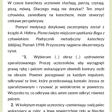
W czasie katechezy uczniowie słuchają, patrzą, czytają,
piszą, mówią. Dlaczego mają nie dotykać? Ten zmysł
człowieka, zaniedbany na katechezie, może otworzyć
ciekawe perspektywy.
Pomysł medytacji dotykowej zaczerpnięty został z
książki A. Höfera
, Pismo święte miejscem spotkania Boga z
człowiekiem. Podręcznik metodyczny katechezy
biblijnej,
Poznań 1998. Przytoczmy najpierw obszerniejszy
cytat.
"
1.
Wybieram (...) obraz (...) uzdrowienie
sparaliżowanego. Proszę uczestników, aby wyciągnęli
prawą rękę i palcem wskazującym obwiedli kontury osób
na obrazie. Powinni postępować za każdym impulsem,
odkrywać te linie, które przedstawiają kontakt Jezusa ze
sparaliżowanym i rysować je wielokrotnie w powietrzu.
Wszystko to, co odkrywa oko, winni zatem odkryć również
palcem.
2.
W kolejnym etapie uczestnicy «zamieniają» swój palec
wskazujący w rylec, a lewą powierzchnię ręki w blaszkę