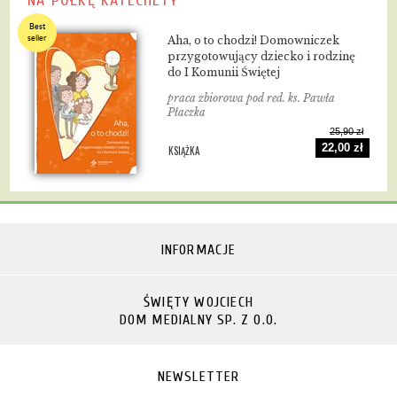
NA PÓŁKĘ KATECHETY
Best
seller
Aha, o to chodzi! Domowniczek
przygotowujący dziecko i rodzinę
do I Komunii Świętej
praca zbiorowa pod red. ks. Pawła
Płaczka
25,90 zł
22,00 zł
KSIĄŻKA
INFORMACJE
ŚWIĘTY WOJCIECH
DOM MEDIALNY SP. Z O.O.
NEWSLETTER