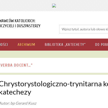
WAWCÓW KATOLICKICH:
CZYCIELI I DUSZPASTERZY
NOŚCI
ARCHIWUM
BIBLIOTEKA „KATECHETY”
DO POB
„VERBA DOCENT…”
Chrystorystologiczno-trynitarna k
katechezy
Autor: bp Gerard Kusz