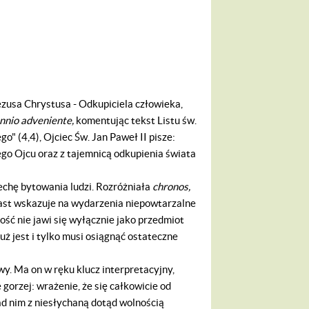
usa Chrystusa - Odkupiciela człowieka,
ennio adveniente,
komentując tekst Listu św.
" (4,4), Ojciec Św. Jan Paweł II pisze:
ego Ojcu oraz z tajemnicą odkupienia świata
chę bytowania ludzi. Rozróżniała
chronos,
iast wskazuje na wydarzenia niepowtarzalne
ość nie jawi się wyłącznie jako przedmiot
uż jest i tylko musi osiągnąć ostateczne
. Ma on w ręku klucz interpretacyjny,
gorzej: wrażenie, że się całkowicie od
ad nim z niesłychaną dotąd wolnością