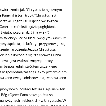
twierdzenia, jak "Chrystus jest jedynym
Panem historii (n. 5), "Chrystus jest
erze 40 tegoż listu Ojciec Św. zwraca
Centrum refleksji będzie pogłębienie
iata, wczoraj, dziś i na wieki".
ym. W encyklice o Duchu Świętym
Dominum
o tysiąclecia, do którego przygotowuje się
zczenie narodzenia Jezusa Chrystusa.
cielenia dokonała się "za sprawą Ducha
ynowi - jest w absolutnej tajemnicy
zem bezpośrednim źródłem wszelkiego
eż bezpośrednią zasadą i jakby przedmiotem
owi zenit owego obdarowania, stanowi zenit
iony wokół postaci Jezusa staje się w ten
 Bóg i Ojciec Pana naszego Jezusa
a wyżynach niebieskich - w Chrystusie. W