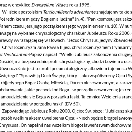
oraz w encyklice
Evangelium Vitae
z roku 1995.
W liście apostolskim
Tertio millennio adveniente
znajdujemy takie s
Pośrednikiem między Bogiem a ludźmi" (n. 4), "Pan kosmosu jest także 
Panem czasu, jest jego początkiem i jego wypełnieniem (n. 10). W num
uwagę na wybitnie chrystologiczny charakter Jubileuszu Roku 2000. 
prawdy wyrażającej się w słowach: "Jezus Chrystus, jedyny Zbawiciel św
Chrystocentryzm Jana Pawła II jest chrystocentryzmem trynitarn
et Vivificantem
Papież napisał: "Wielki Jubileusz zakończenia drugieg
Kościół, ma bezpośrednio profil chrystologiczny, chodzi bowiem o uc
Równocześnie jest to profil pneumatologiczny, albowiem tajemnica W
Świętego". "Sprawił ją Duch Święty, który - jako współistotny Ojcu i S
Trójjedynego Boga: Osobą-Miłością, Darem nie stworzonym, a zara
obdarowania, jakie pochodzi od Boga - w porządku stworzenia; jest t
samoudzielenia się Boga w porządku łaski. Tajemnica Wcielenia stan
samoudzielania w porządku łaski" (DV 50).
Zapowiadając Jubileusz Roku 2000, Ojciec Św. pisze: "Jubileusz skup
sposób wielkim aktem uwielbienia Ojca: «Niech będzie błogosławiony
Chrystusa: On napełnił nas wszelkim błogosławieństwem duchowym n