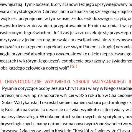
wewnętrzną. Tym kluczem, który stanowi też jego uprzywilejowany pun
wiara chrystologiczna. Chrześcijanin odznacza się szczególną «mądroś
swój kres, przynajmniej w tym sensie, że doszedł do swego szczytu, 
wszystko było zmierzaniem, przygotowaniem. Po nim natomiast wszy
oświeconym Jego światłem. Jeśli zaś jeszcze oczekuje się przyszłego
pozytywną: z jednej strony, pozwala chrześcijaninowi nie zatrzymywać 
podążać ku następnemu spotkaniu ze swym Panem; z drugiej natomiast
mogła przynieść absolutnego
novum
, ale tylko ujście nieprzerwanego
początek i w którym Jego uczeń jest obecnie pogrążony, ze świadomoś
[ 2 ]
sobą każdego człowieka dobrej woli".
II. CHRYSTOLOGICZNE WYPOWIEDZI SOBORU WATYKAŃSKIEGO II
Pytania dotyczące osoby Jezusa Chrystusa i wiary w Niego zasadni
chrześcijaństwa, np. na Soborze w Nicei w 325 roku lub w Chalcedoni
Sobór Watykański II określał siebie mianem Soboru pastoralnego, k
się Kościoła na świat. To otwarcie na świat wynikało z silnej wiary 
zmartwychwstałego. W dokumentach soborowych nie spotykamy n
chrystologicznych, mamy natomiast na nowo wyrażone świadectwo w
Chrystusa żyjącego w swoim Kościele. "Kościół zaś wierzy, że Chrystu