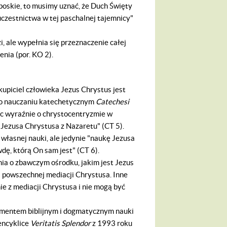
boskie, to musimy uznać, że Duch Święty
czestnictwa w tej paschalnej tajemnicy"
, ale wypełnia się przeznaczenie całej
nia (por. KO 2).
upiciel człowieka Jezus Chrystus jest
j o nauczaniu katechetycznym
Catechesi
ąc wyraźnie o chrystocentryzmie w
Jezusa Chrystusa z Nazaretu" (CT 5).
własnej nauki, ale jedynie "naukę Jezusa
wdę, którą On sam jest" (CT 6).
ia o zbawczym ośrodku, jakim jest Jezus
i powszechnej mediacji Chrystusa. Inne
e z mediacji Chrystusa i nie mogą być
amentem biblijnym i dogmatycznym nauki
encyklice
Veritatis Splendor
z 1993 roku