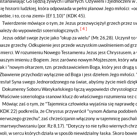
ustanawiając Go sędzią żywych i umarłych. Ożywieni i zjednoczeni 
się historii ludzkiej, która odpowiada w pełni planowi Jego miłości: «
niebie, i to, co na ziemi» (Ef 1,10)" (KDK 45).
Twierdzenie mówiące o tym, że Jezus przezwyciężył grzech przez s
[ 4 ]
należy do wypowiedzi soteriologicznych.
Jezus oddał swoje życie jako "okup za wielu" (Mt 26,28). Uczynił t
nasze grzechy. Odkupienie jest przede wszystkim uwolnieniem od grze
śmierci. W rozumieniu Nowego Testamentu Jezus jest Chrystusem, a
naszym imieniu z Bogiem. Jest zarówno nowym Mojżeszem, który włas
jak i "nowym ołtarzem, tzn. przedstawicielem Boga, który jest drugą
Zbawienie przychodzi wyłącznie od Boga i jest dziełem Jego miłości.
zesłał Syna swego Jednorodzonego na świat, abyśmy życie mieli dzięki
Dokumenty Soboru Watykańskiego łączą wypowiedzi chrystologiczn
Właściwie soteriologia stanowi klucz do właściwego rozumienia tez 
Mówiąc zaś o tym, że "Tajemnica człowieka wyjaśnia się naprawdę 
(KDK 22) podkreśla, że Chrystus przywrócił "synom Adama podobień
pierwszego grzechu", zaś chrześcijanin włączony w tajemnicę pascha
zmartwychwstaniu (por. Rz 8,17). "Dotyczy to nie tylko wiernych chrze
woli, w sercu których działa w sposób niewidzialny łaska. Skoro bowi