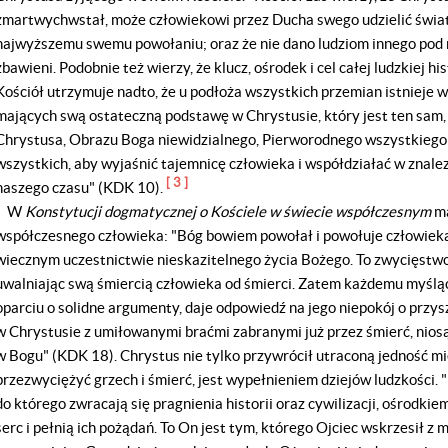
zmartwychwstał, może człowiekowi przez Ducha swego udzielić światła
najwyższemu swemu powołaniu; oraz że nie dano ludziom innego pod n
zbawieni. Podobnie też wierzy, że klucz, ośrodek i cel całej ludzkiej hi
Kościół utrzymuje nadto, że u podłoża wszystkich przemian istnieje wi
mających swą ostateczną podstawę w Chrystusie, który jest ten sam, w
Chrystusa, Obrazu Boga niewidzialnego, Pierworodnego wszystkiego 
wszystkich, aby wyjaśnić tajemnicę człowieka i współdziałać w znal
[ 3 ]
naszego czasu" (KDK 10).
W
Konstytucji dogmatycznej o Kościele w świecie współczesnym
ma
współczesnego człowieka: "Bóg bowiem powołał i powołuje człowieka,
wiecznym uczestnictwie nieskazitelnego życia Bożego. To zwycięstw
uwalniając swą śmiercią człowieka od śmierci. Zatem każdemu myśl
oparciu o solidne argumenty, daje odpowiedź na jego niepokój o przy
w Chrystusie z umiłowanymi braćmi zabranymi już przez śmierć, niosąc
w Bogu" (KDK 18). Chrystus nie tylko przywrócił utraconą jedność m
przezwyciężyć grzech i śmierć, jest wypełnieniem dziejów ludzkości. 
do którego zwracają się pragnienia historii oraz cywilizacji, ośrodki
serc i pełnią ich pożądań. To On jest tym, którego Ojciec wskrzesił z 