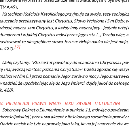
nim bowiem wybrał nas przed założeniem świata, abyśmy byli święci i 
(TMA 49).
Katechizm Kościoła Katolickiego przyjmuje za swoje, tezy teologicz
nauczanie przekazywany jest Chrystus, Słowo Wcielone i Syn Boży, wszy
odnosi; naucza sam Chrystus, a każdy inny nauczający - jedynie w tej 
tłumaczem i w jakiej Chrystus mówi przez jego usta (...) Trzeba więc
zastosować te niezgłębione słowa Jezusa: «Moja nauka nie jest moja, l
[ 7 ]
(n. 427).
Dalej czytamy: "Kto został powołany do «nauczania Chrystusa» powi
tę «najwyższą wartość poznania Chrystusa»; trzeba zgodzić się wszys
znalazł w Nim (...) przez poznanie Jego: zarówno mocy Jego zmartwychw
w nadziei, że upodabniając się do Jego śmierci, dojdę jakoś do pełneg
(n. 428).
IV. HIERARCHIA PRAWD WIARY JAKO ZASADA TEOLOGICZNA
Soborowy
Dekret o Ekumenizmie
w punkcie 11, mówiąc o powiązan
chrześcijańskiej", przesuwa akcent z ilościowego rozumienia prawdy n
Kładzie nacisk nie tyle naprawdę jako taką, ile na jej znaczenie zbaw