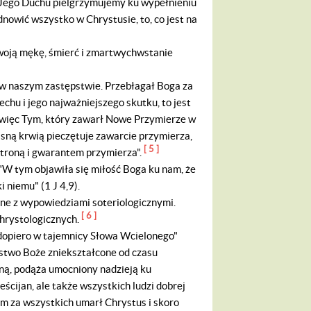
w Jego Duchu pielgrzymujemy ku wypełnieniu
odnowić wszystko w Chrystusie, to, co jest na
woją mękę, śmierć i zmartwychwstanie
o w naszym zastępstwie. Przebłagał Boga za
chu i jego najważniejszego skutku, to jest
 więc Tym, który zawarł Nowe Przymierze w
ną krwią pieczętuje zawarcie przymierza,
[ 5 ]
 stroną i gwarantem przymierza".
 "W tym objawiła się miłość Boga ku nam, że
 niemu" (1 J 4,9).
e z wypowiedziami soteriologicznymi.
[ 6 ]
chrystologicznych.
dopiero w tajemnicy Słowa Wcielonego"
stwo Boże zniekształcone od czasu
lną, podąża umocniony nadzieją ku
ścijan, ale także wszystkich ludzi dobrej
em za wszystkich umarł Chrystus i skoro