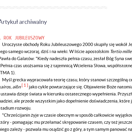
Artykuł archiwalny
I. ROK JUBILEUSZOWY
Uroczyste obchody Roku Jubileuszowego 2000 skupiły się wokół Jez
tego samego wczoraj, dziś i na wieki. W liście apostolskim
Tertio mill
Pawła do Galatów: "Kiedy nadeszła pełnia czasu, zesłał Bóg Syna swego
"Pełnia czas utożsamia się z tajemnicą Wcielenia Słowa, współistotn
(TMA 1).
Myśl grecka wypracowała teorię czasu, który stanowi szczególną ce
[ 1 ]
kairos, aiôn
jako cykle powtarzające się. Objawienie Boże natom
i ustawia dzieje świata w kierunku ostatecznego wypełnienia. Przyszł
nadziei, ale przede wszystkim jako dopełnienie doświadczenia, które j
stadium rozwoju.
"Chrześcijanin żyje w czasie obecnym w sposób całkowicie wyjątkowy
który - pomagając mu przełamać skrępowanie czasem, czy też jeszcze 
niego zależy - pozwala mu osądzić go z góry, a tym samym panować n