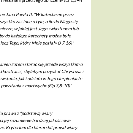
nieskalani przed Jego obliczem» (Ef 1,3-4)"
ne Jana Pawła II. "W katechezie przez
stko zaś inne o tyle, o ile do Niego się
mierze, w jakiej jest Jego zwiastunem lub
, aby do każdego katechety można było
ecz Tego, który Mnie posłał» (J 7,16)"
nien zatem starać się przede wszystkim o
tko stracić, «bylebym pozyskał Chrystusa i
stania, jak i udziału w Jego cierpieniach -
o powstania z martwych» (Flp 3,8-10)"
iu prawd z "podstawą wiary
a jej rozumienie bardziej jakościowe.
cze. Kryterium dla hierarchii prawd wiary