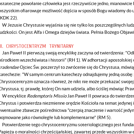
ostateczne powołanie człowieka jest rzeczywiście jedno, mianowicie 
wszystkim ofiarowuje możliwość dojścia w sposób Bogu wiadomy do u
(KDK 22).
W Jezusie Chrystusie wyjaśnia się nie tylko los poszczególnych ludzi
ludzkości. On jest Alfa i Omega dziejów świata. Pełnia Bożego Objawie
III. CHRYSTOCENTRYZM TRYNITARNY
Jan Paweł II pierwszą swoją encyklikę zaczyna od twierdzenia: "Odk
ośrodkiem wszechświata i historii" (RH 1). W adhortacji apostolskie
tradendae
Ojciec Św. poszerzył to zwrócenie się do Chrystusa, mówi
katechezie: "W samym centrum katechezy odnajdujemy jedną osobę: 
Chrystocentryzm oznacza również, że nikt nie może przekazać swojej 
Chrystusa, tj. prawdę, której On nam udziela, albo ściślej mówiąc Pra
W encyklice
Redemptoris Missio
Jan Paweł II powraca do twierdzen
Chrystus i potwierdza niezmienne orędzie Kościoła na temat jedynej 
ewentualne zbawcze pośrednictwa "czerpią znaczenie i wartość jedyni
pojmowane jako równoległe lub komplementarne" (RM 5).
Potwierdzenie tego chrystocentryzmu soteriologicznego jest fund
Papieża o moralności chrześcijańskiej, zawartej przede wszystkim w 