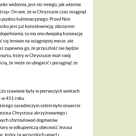
kt widzenia, jest nic innego, jak właśnie
cią». On wie, że w Chrystusie czas osiągnął
do punktu kulminacyjnego. Przed Nim
stko jest już konsekwencją, obszarem
 dopełniania, to ma ono dwojaką konotację
się leniwie na osiągniętej mecie, ale
 zapewnia go, że przyszłość nie będzie
 nurtu, który w Chrystusie miał swój
cią, że może on ubogacić i pociągnąć ze
czo stawiane były w pierwszych wiekach
e w 451 roku.
tórego zasadniczym celem było otwarcie
w Jezusa Chrystusa ukrzyżowanego i
owych sformułowań dogmatów
iary w odkupieńczą obecność Jezusa
s, który za wszystkich umarł i