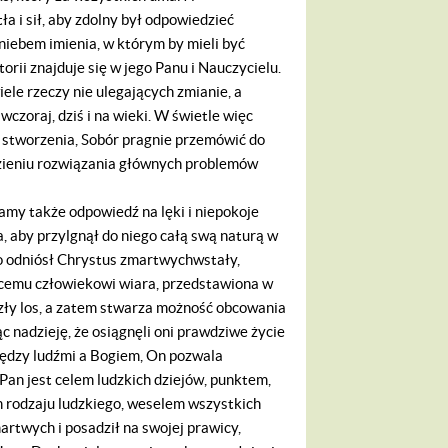
 i sił, aby zdolny był odpowiedzieć
iebem imienia, w którym by mieli być
storii znajduje się w jego Panu i Nauczycielu.
ele rzeczy nie ulegających zmianie, a
czoraj, dziś i na wieki. W świetle więc
stworzenia, Sobór pragnie przemówić do
ezieniu rozwiązania głównych problemów
my także odpowiedź na lęki i niepokoje
 aby przylgnął do niego całą swą naturą w
o odniósł Chrystus zmartwychwstały,
ącemu człowiekowi wiara, przedstawiona w
szły los, a zatem stwarza możność obcowania
 nadzieję, że osiągnęli oni prawdziwe życie
iędzy ludźmi a Bogiem, On pozwala
"Pan jest celem ludzkich dziejów, punktem,
em rodzaju ludzkiego, weselem wszystkich
martwych i posadził na swojej prawicy,