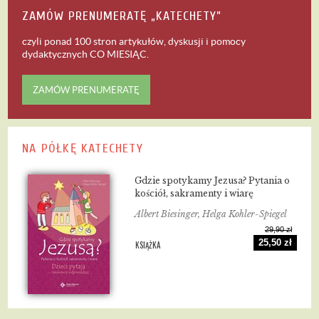
ZAMÓW PRENUMERATĘ „KATECHETY”
czyli ponad 100 stron artykułów, dyskusji i pomocy
dydaktycznych
CO MIESIĄC
.
ZAMÓW PRENUMERATĘ
NA PÓŁKĘ KATECHETY
Gdzie spotykamy Jezusa? Pytania o
kościół, sakramenty i wiarę
Albert Biesinger, Helga Kohler-Spiegel
29,90 zł
25,50 zł
KSIĄŻKA