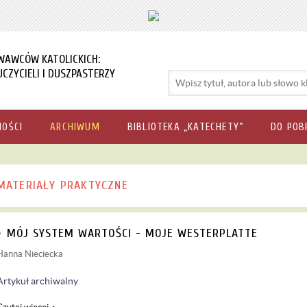
WAWCÓW KATOLICKICH:
CZYCIELI I DUSZPASTERZY
NOŚCI
ARCHIWUM
BIBLIOTEKA „KATECHETY”
DO POB
MATERIAŁY PRAKTYCZNE
MÓJ SYSTEM WARTOŚCI - MOJE WESTERPLATTE
Hanna Nieciecka
Artykuł archiwalny