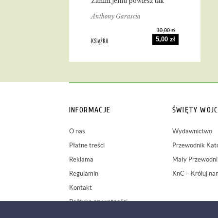
Zanim jemu powiesz tak
Anthony Garascia
10,00 zł
5,00 zł
KSIĄŻKA
INFORMACJE
ŚWIĘTY WOJC
O nas
Wydawnictwo
Płatne treści
Przewodnik Kato
Reklama
Mały Przewodnik
Regulamin
KnC – Króluj na
Kontakt
Polityka prywatności