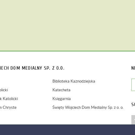
IECH
DOM MEDIALNY SP. Z O.O.
N
Biblioteka Kaznodziejska
licki
Katecheta
 Katolicki
Księgarnia
S
m Chryste
Święty Wojciech Dom Medialny Sp. z o. o.