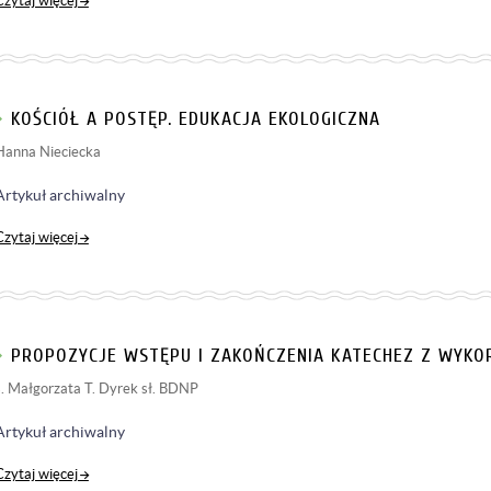
Czytaj więcej
KOŚCIÓŁ A POSTĘP. EDUKACJA EKOLOGICZNA
Hanna Nieciecka
Artykuł archiwalny
Czytaj więcej
PROPOZYCJE WSTĘPU I ZAKOŃCZENIA KATECHEZ Z WYKO
s. Małgorzata T. Dyrek sł. BDNP
Artykuł archiwalny
Czytaj więcej