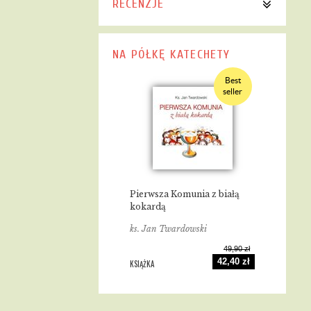
RECENZJE
NA PÓŁKĘ KATECHETY
Best
seller
Pierwsza Komunia z białą
kokardą
ks. Jan Twardowski
49,90 zł
42,40 zł
KSIĄŻKA