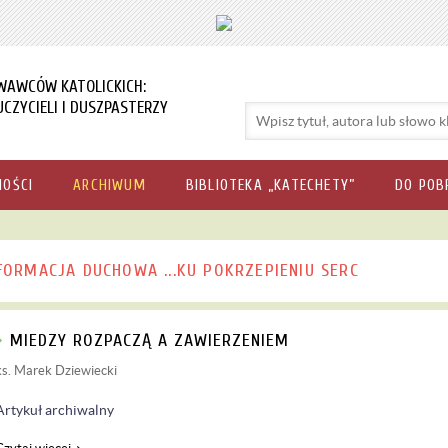
WAWCÓW KATOLICKICH:
CZYCIELI I DUSZPASTERZY
NOŚCI
ARCHIWUM
BIBLIOTEKA „KATECHETY”
DO POB
FORMACJA DUCHOWA ...KU POKRZEPIENIU SERC
MIEDZY ROZPACZĄ A ZAWIERZENIEM
ks. Marek Dziewiecki
Artykuł archiwalny