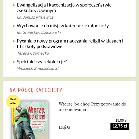
Ewangelizacja i katechizacja w społeczeństwie
zsekularyzowanym
ks. Janusz Misiewicz
Wychowanie do misji w katechezie młodzieży
ks. Stanisław Dziekoński
Pytania o nowy program nauczania religii w klasach I-
III szkoły podstawowej
Teresa Czarnecka
Spektakl czy rekolekcje?
Wojciech Żmudziński SI
NA PÓŁKĘ KATECHETY
Best
seller
Wierzę, bo chcę! Przygotowanie do
bierzmowania
15,00 zł
12,75 zł
KSIĄŻKA