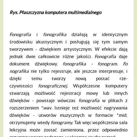
Rys. P
ł
aszczyzna komputera multimedialnego
Fonografia
i
fonografika
działają w iden­tycznym
środowisku akustycznym i posługu­ją się tym samym
tworzywem - dźwiękiem ar­tystycznym. W efekcie dają
jednak dwie cał­kowicie różne jakości.
Fonografia
daje
doku­ment dźwiękowy,
fonografika - fonogram. Fo­
nografika
nie tylko rejestruje, ale jeszcze inter­pretuje, i
dzięki temu tworzy nową postać rze­
czywistości
fonograficznej.
Współczesne komputery
stwarzają możliwość rejestracji mowy lub innych
dźwięków - powstaje wów­czas
fonografia
w plikach z
rozszerzeniem *.wav. Istnieje też możliwość nagrywania
dźwięków - utworów muzycznych w formacie *.mid;
otrzymujemy wtedy
fonogramy.
Tak więc współczesna sala
lekcyjna może zostać zamieniona, przez odpowiednio