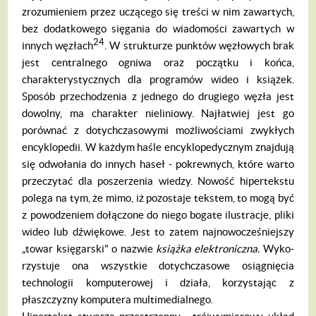
zro­zumieniem przez uczącego się treści w nim zawartych,
bez dodatkowego sięgania do wiadomości zawartych w
24
innych węzłach
. W strukturze punktów węzłowych brak
jest centralnego ogniwa oraz początku i końca,
charakterystycznych dla programów wideo i książek.
Sposób przechodzenia z jednego do drugiego węzła jest
dowolny, ma cha­rakter nieliniowy. Najłatwiej jest go
porów­nać z dotychczasowymi możliwościami zwykłych
encyklopedii. W każdym haśle en­cyklopedycznym znajdują
się odwołania do innych haseł - pokrewnych, które warto
przeczytać dla poszerzenia wiedzy. No­wość hipertekstu
polega na tym, że mimo, iż pozostaje tekstem, to mogą być
z powo­dzeniem dołączone do niego bogate ilustracje, pliki
wideo lub dźwiękowe. Jest to zatem najnowocześniejszy
„towar księgar­ski" o nazwie
ksi
ąż
ka elektroniczna.
Wyko­
rzystuje ona wszystkie dotychczasowe osiągnięcia
technologii komputerowej i działa, korzystając z
płaszczyzny kompu­tera multimedialnego.