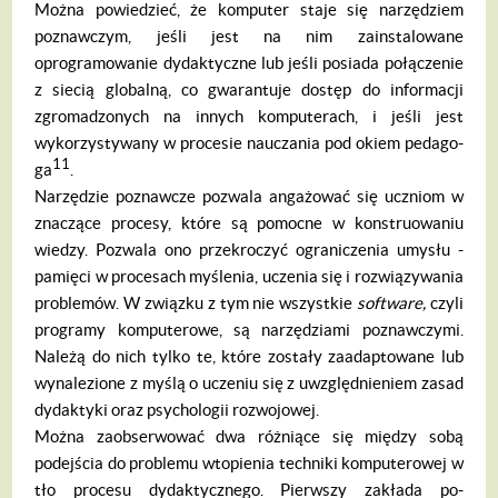
Można powiedzieć, że komputer staje się narzędziem
poznawczym, jeśli jest na nim zainstalowane
oprogramowanie dy­daktyczne lub jeśli posiada połączenie
z siecią globalną, co gwarantuje dostęp do informacji
zgromadzonych na innych komputerach, i jeśli jest
wykorzystywany w procesie nauczania pod okiem pedago­
11
ga
.
Narzędzie poznawcze pozwala angażo­wać się uczniom w
znaczące procesy, któ­re są pomocne w konstruowaniu
wiedzy. Pozwala ono przekroczyć ograniczenia umysłu -
pamięci w procesach myślenia, uczenia się i rozwiązywania
problemów. W związku z tym nie wszystkie
software,
czyli
programy komputerowe, są narzę­dziami poznawczymi.
Należą do nich tylko te, które zostały zaadaptowane lub
wynale­zione z myślą o uczeniu się z uwzględnie­niem zasad
dydaktyki oraz psychologii roz­wojowej.
Można zaobserwować dwa różniące się między sobą
podejścia do problemu wto­pienia techniki komputerowej w
tło proce­su dydaktycznego. Pierwszy zakłada po­