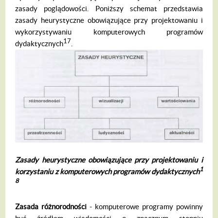
zasady poglądowości. Po­niższy schemat przedstawia
zasady heury­styczne obowiązujące przy projektowaniu i
wykorzystywaniu komputerowych progra­mów
17
dydaktycznych
.
Zasady heurystyczne obowi
ą
zuj
ą
ce przy projektowaniu i
1
korzystaniu z komputerowych program
ó
w dydaktycznych
8
Zasada r
óż
norodno
ś
ci
- komputerowe programy powinny