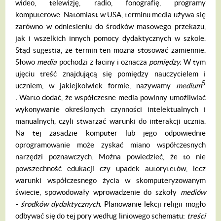
wideo, telewizję, radio, fonografię, progra­my
komputerowe. Natomiast w USA, terminu media używa się
zarówno w odniesieniu do środków masowego przekazu,
jak i wszelkich innych pomocy dydaktycznych w szkole.
Stąd sugestia, że termin ten można stosować za­miennie.
Słowo
media
pochodzi z łaciny i oznacza
pomi
ę
dzy.
W tym
ujęciu treść znaj­dującą się pomiędzy nauczycielem i
5
uczniem, w jakiejkolwiek formie, nazywamy
medium
.
Warto dodać, że współczesne media powinny umożliwiać
wykonywanie określonych czyn­ności intelektualnych i
manualnych, czyli stwarzać warunki do interakcji ucznia.
Na tej zasadzie komputer lub jego odpowiednie
oprogramowanie może zyskać miano współ­czesnych
narzędzi poznawczych. Można powiedzieć, że to nie
powszechność edukacji czy upadek autorytetów, lecz
warunki współ­czesnego życia w skomputeryzowanym
świe­cie, spowodowały wprowadzenie do szkoły
medi
ó
w
-
ś
rodk
ó
w dydaktycznych.
Planowa­nie lekcji religii mogło
odbywać się do tej po­ry według liniowego schematu:
tre
ś
ci