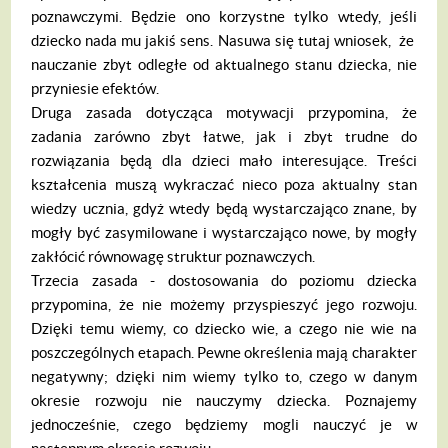
poznawczymi. Będzie ono korzystne tylko wtedy, jeśli
dziecko nada mu jakiś sens. Nasuwa się tutaj wniosek, że
nauczanie zbyt odległe od aktualnego stanu dziecka, nie
przyniesie efektów.
Druga zasada dotycząca motywacji przy­pomina, że
zadania zarówno zbyt łatwe, jak i zbyt trudne do
rozwiązania będą dla dzie­ci mało interesujące. Treści
kształcenia mu­szą wykraczać nieco poza aktualny stan
wiedzy ucznia, gdyż wtedy będą wystarcza­jąco znane, by
mogły być zasymilowane i wystarczająco nowe, by mogły
zakłócić równowagę struktur poznawczych.
Trzecia zasada - dostosowania do po­ziomu dziecka
przypomina, że nie możemy przyspieszyć jego rozwoju.
Dzięki temu wiemy, co dziecko wie, a czego nie wie na
poszczególnych etapach. Pewne określe­nia mają charakter
negatywny; dzięki nim wiemy tylko to, czego w danym
okresie roz­woju nie nauczymy dziecka. Poznajemy
jednocześnie, czego będziemy mogli na­uczyć je w