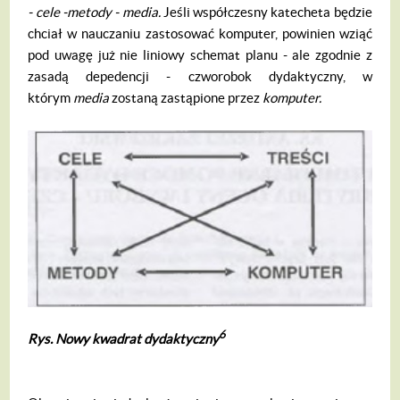
- cele -
metody - media.
Jeśli współczesny kateche­ta będzie
chciał w nauczaniu zastosować komputer, powinien wziąć
pod uwagę już nie liniowy schemat planu - ale zgodnie z
zasadą depedencji - czworobok dydak­tyczny, w
którym
media
zostaną zastąpione przez
komputer.
6
Rys. Nowy kwadrat dydaktyczny