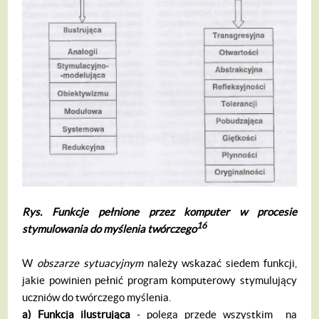
Rys. Funkcje pe
ł
nione przez komputer w procesie
16
stymulowania do my
ś
lenia tw
ó
rczego
W
obszarze sytuacyjnym
należy wskazać siedem funkcji,
jakie powinien pełnić program komputerowy stymulujący
uczniów do twór­czego myślenia.
a)
Funkcja ilustruj
ą
ca
- polega przede wszystkim na