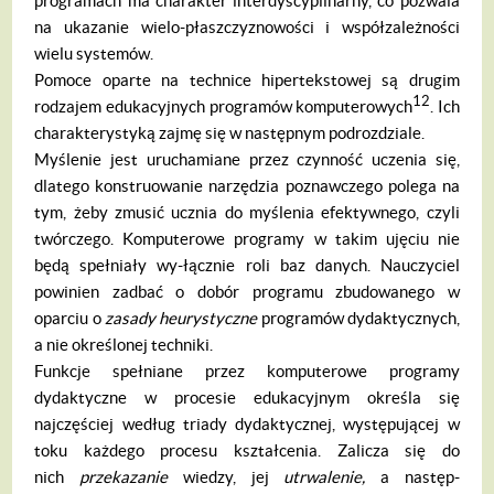
programach ma charakter interdyscy­plinarny, co pozwala
na ukazanie wielo-płaszczyznowości i współzależności
wielu systemów.
Pomoce oparte na technice hipertekstowej są drugim
12
rodzajem edukacyjnych pro­gramów komputerowych
. Ich
charaktery­styką zajmę się w następnym podrozdziale.
Myślenie jest uruchamiane przez czyn­ność uczenia się,
dlatego konstruowanie narzędzia poznawczego polega na
tym, że­by zmusić ucznia do myślenia efektywne­go, czyli
twórczego. Komputerowe progra­my w takim ujęciu nie
będą spełniały wy-łącznie roli baz danych. Nauczyciel
powi­nien zadbać o dobór programu zbudowa­nego w
oparciu o
zasady heurystyczne
pro­gramów dydaktycznych,
a nie określonej techniki.
Funkcje spełniane przez komputerowe programy
dydaktyczne w procesie eduka­cyjnym określa się
najczęściej według triady dydaktycznej, występującej w
toku każdego procesu kształcenia. Zalicza się do
nich
przekazanie
wiedzy, jej
utrwalenie,
a następ­