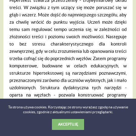
Hipertekst stwarza przestrzenny - trójwy­miarowy układ
treści. W związku z tym uczą­cy się może poruszać się w
głąb i wszerz. Może dojść do najmniejszego szczegółu, aby
za chwilę wrócić do punktu wyjścia. Uczeń może dzięki
temu sam regulować tempo uczenia się, w zależności od
złożoności treści i poziomu swoich możliwości. Na­stępuje
to bez stresu charakterystycznego dla kontroli
zewnętrznej, gdy w celu zrozu­mienia lub opanowania treści
trzeba cofnąć się do poprzednich węzłów. Zatem programy
komputerowe, budowane w celach eduka­cyjnych, w
strukturze hipertekstowej są na­rzędziami poznawczymi,
przeznaczonymi za­równo dla uczniów wybitnych, jak i mało
uzdolnionych. Struktura dydaktyczna tych narzędzi -
oparta na węzłach - pozwala kon­struować programy
25
multimedialne
o róż­nym układzie wiadomości:
Ta strona używa cookies. Korzystając ze strony wyrażasz zgodę na używanie
- hierarchiczny - funkcjonujący od ogółu do szczegółu i na
cookies, zgodnie z aktualnymi ustawieniami przeglądarki.
odwrót;
- koncentryczny - prezentowane wiado­mości funkcjonują
AKCEPTUJĘ
w niezależnych od siebie ogniwach albo te same wiado­