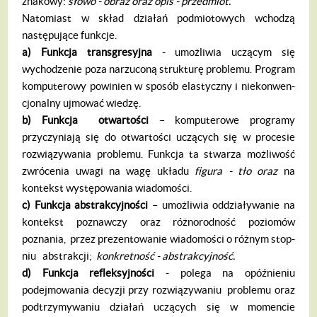
znakowy:
s
ł
owo
- obraz oraz opis - przedmiot.
Natomiast w skład działań podmiotowych wchodzą
następujące funkcje.
a) Funkcja transgresyjna
- umożliwia uczącym się
wychodzenie poza narzuconą strukturę problemu. Program
komputerowy powinien w sposób elastyczny i niekonwen­
cjonalny ujmować wiedzę.
b)
Funkcja otwarto
ś
ci
– komputerowe programy
przyczyniają się do otwartości uczą­cych się w procesie
rozwiązywania problemu. Funkcja ta stwarza możliwość
zwrócenia uwagi na wagę układu
figura - t
ł
o oraz
na
kontekst występowania wiadomości.
c)
Funkcja abstrakcyjno
ś
ci
– umożliwia oddziaływanie na
kontekst poznawczy oraz różnorodność poziomów
poznania, przez prezentowanie wiadomości o różnym stop­
niu abstrakcji;
konkretno
ść
- abstrakcyj
no
ść
.
d)
Funkcja refleksyjno
ś
ci
- polega na opóź­nieniu
podejmowania decyzji przy rozwiązywa­niu problemu oraz
podtrzymywaniu działań uczących się w momencie