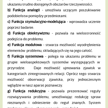
ukazaniu trudno dostępnych obszarów rzeczywistości.
b)
Funkcja analogii
- umożliwia uczącym poszukiwanie
podobieństw pomiędzy przed­miotami.
c)
Funkcja stymulacyjno-modeluj
ą
ca
- wprowadza uczenie
poprzez badanie.
d)
Funkcja obiektywizmu
- pozwala na wielostronność
podejścia do problemu.
e)
Funkcja modu
ł
owa
- stwarza możli­wość wyodrębnienia
elementów problemu, składających się na jego całość.
f)
Funkcja systemowa
- polega na ukaza­niu problemu w
grupie wieloaspektowych sys­temów występujących w
przyrodzie. Daje możliwość ujmowania zjawisk w
kategoriach zintegrowanych relacji. Oprócz tego stwarza
możliwość obserwacji zjawiska, przy jedno­czesnym
wglądzie w nasz aparat poznawczy.
g)
Funkcja redukcyjna
- pozwala prezen­tować reguły
rozwiązywania problemu, umoż­liwiając redukcję spraw
nieznanych i odniesie­nie do reguł znanych. System