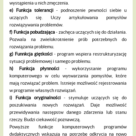
wystąpienia u nich zmęczenia.
e)
Funkcja tolerancji
- podnoszenie pew­ności siebie u
uczących się. Uczy artykułowania pomysłów
rozwiązywania problemów.
f)
Funkcja pobudzaj
ą
ca
- zachęca uczą­cych się do działania.
Pozwala na zwielokrotnie­nie prób potrzebnych do
rozwiązania problemu.
g) Fun
nkcja gi
ę
tko
ś
ci
- program wspiera restrukturyzację
sytuacji problemowej i same­go problemu.
h) Funkcja p
ł
ynno
ś
ci
- wykorzystanie pro­gramu
komputerowego w celu wytwarzania pomysłów, które
mają rozwiązać problem. Ist­nieje możliwość rejestrowania
w programie własnych rozwiązań.
i) Funkcja oryginalno
ś
ci
- stymuluje uczą­cych się do
poszukiwania nowych rozwiązań. Daje możliwość
przewidywania następstw da­nego zdarzenia lub stanu
rzeczy. Budzi cieka­wość poznawczą.
Powyższe funkcje komputerowych progra­mów
dydaktycznych wskazują na potrzebę odkrycia na nowo