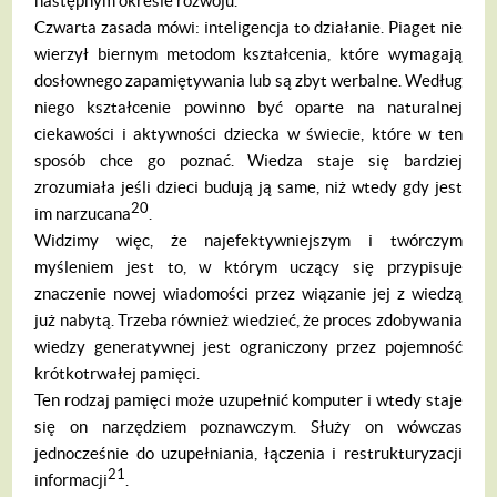
następnym okresie rozwoju.
Czwarta zasada mówi: inteligencja to działanie. Piaget nie
wierzył biernym meto­dom kształcenia, które wymagają
dosłownego zapamiętywania lub są zbyt werbalne. Według
niego kształcenie powinno być oparte na naturalnej
ciekawości i aktywno­ści dziecka w świecie, które w ten
sposób chce go poznać. Wiedza staje się bardziej
zrozumiała jeśli dzieci budują ją same, niż wtedy gdy jest
20
im narzucana
.
Widzimy więc, że najefektywniejszym i twórczym
myśleniem jest to, w którym uczący się przypisuje
znaczenie nowej wia­domości przez wiązanie jej z wiedzą
już na­bytą. Trzeba również wiedzieć, że proces zdobywania
wiedzy generatywnej jest ogra­niczony przez pojemność
krótkotrwałej pa­mięci.
Ten rodzaj pamięci może uzupełnić kom­puter i wtedy staje
się on narzędziem po­znawczym. Służy on wówczas
jednocze­śnie do uzupełniania, łączenia i restruktury­zacji
21
informacji
.