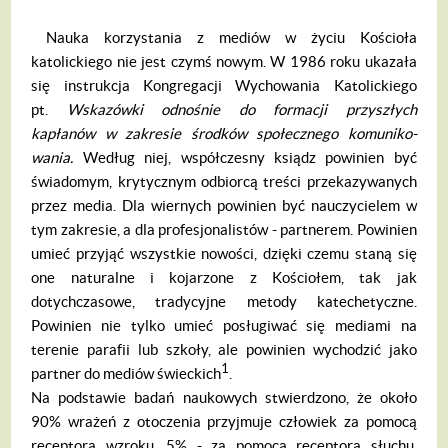
Nauka korzystania z mediów w życiu Ko­ścioła
katolickiego nie jest czymś nowym. W 1986 roku ukazała
się instrukcja Kongrega­cji Wychowania Katolickiego
pt.
Wskaz
ó
wki
odno
ś
nie do formacji przysz
ł
ych
kap
ł
an
ó
w
w zakresie
ś
rodk
ó
w spo
ł
ecznego komuniko­
wania.
Według niej, współczesny ksiądz powi­nien być
świadomym, krytycznym odbiorcą treści przekazywanych
przez media. Dla wier­nych powinien być nauczycielem w
tym zakre­sie, a dla profesjonalistów - partnerem. Powi­nien
umieć przyjąć wszystkie nowości, dzięki czemu staną się
one naturalne i kojarzone z Kościołem, tak jak
dotychczasowe, tradycyj­ne metody katechetyczne.
Powinien nie tylko umieć posługiwać się mediami na
terenie pa­rafii lub szkoły, ale powinien wychodzić jako
1
partner do mediów świeckich
.
Na podstawie badań naukowych stwier­dzono, że około
90% wrażeń z otoczenia przyjmuje człowiek za pomocą
receptora wzroku, 5% - za pomocą receptora słuchu,