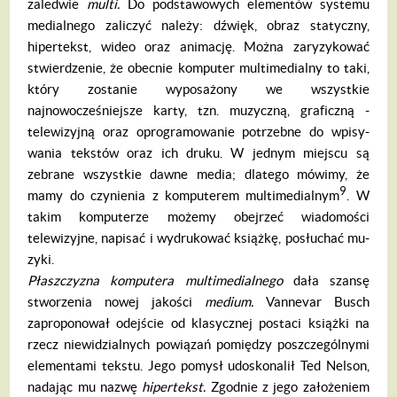
zaled­wie
multi.
Do podstawowych elementów sys­temu
medialnego zaliczyć należy: dźwięk, ob­raz statyczny,
hipertekst, wideo oraz animację. Można zaryzykować
stwierdzenie, że obecnie komputer multimedialny to taki,
który zostanie wyposażony we wszystkie
najnowocześniejsze karty, tzn. muzyczną, graficzną -
telewizyj­ną oraz oprogramowanie potrzebne do wpisy­
wania tekstów oraz ich druku. W jednym miej­scu są
zebrane wszystkie dawne media; dlate­go mówimy, że
9
mamy do czynienia z kompu­terem multimedialnym
. W
takim komputerze możemy obejrzeć wiadomości
telewizyjne, napisać i wydrukować książkę, posłuchać mu­
zyki.
P
ł
aszczyzna komputera multimedialnego
dała szansę
stworzenia nowej jakości
me­
dium.
Vannevar Busch
zaproponował odej­ście od klasycznej postaci książki na
rzecz niewidzialnych powiązań pomiędzy poszcze­gólnymi
elementami tekstu. Jego pomysł udoskonalił Ted Nelson,
nadając mu nazwę
hipertekst.
Zgodnie z jego założeniem