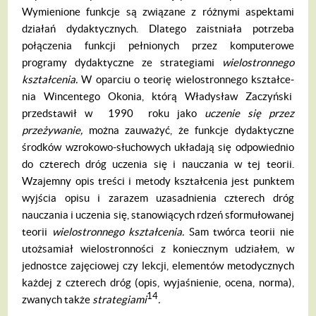
Wymienio­ne funkcje są związane z różnymi aspektami
działań dydaktycznych. Dlatego zaistniała potrzeba
połączenia funkcji pełnionych przez komputerowe
programy dydaktyczne ze strategiami
wielostronnego
kszta
ł
cenia.
W oparciu o teorię wielostronnego kształce­
nia Wincentego Okonia, którą Władysław Zaczyński
przedstawił w 1990 roku jako
uczenie si
ę
przez
prze
ż
ywanie,
można za­uważyć, że funkcje dydaktyczne
środków wzrokowo-słuchowych układają się odpo­wiednio
do czterech dróg uczenia się i na­uczania w tej teorii.
Wzajemny opis treści i metody kształcenia jest punktem
wyjścia opisu i zarazem uzasadnienia czterech dróg
nauczania i uczenia się, stanowiących rdzeń sformułowanej
teorii
wielostronnego kszta
ł­
cenia.
Sam twórca teorii nie
utożsamiał wie­lostronności z koniecznym udziałem, w
jednostce zajęciowej czy lekcji, elemen­tów metodycznych
każdej z czterech dróg (opis, wyjaśnienie, ocena, norma),
14
zwa­nych także
strategiami
.