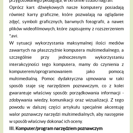
przygotowa­nego pedagoga, w skromne studio nagrań.
Oprócz kart dźwiękowych nasze kompu­tery posiadają
również karty graficzne, które pozwalają na oglądanie
zdjęć, symboli graficznych, barwnych fotografii, a nawet
plików wideofilmowych, które zapisujemy z rozszerzeniem
*.avi.
W sytuacji wykorzystania maksymalnej ilości mediów
zawartych na płaszczyźnie komputera multimedialnego, a
szczególnie przy jednoczesnym wykorzystaniu
interakcyjności tego komputera, mamy do czynie­nia z
komputerem/oprogramowaniem jako pomocą
multimedialną. Pomoc dydaktycz­na ujmowana w taki
sposób staje się narzę­dziem poznawczym, co z kolei
gwarantuje właściwy sposób: porządkowania informa­cji -
zdobywania wiedzy, komunikacji oraz wizualizacji. Z tego
powodu w dalszej czę­ści artykułu specjalnie akcentuję
walor po­znawczy narzędzi multimedialnych, aby na­stępnie
w sposób właściwy dokonać ich oceny.
III. Komputer/program narz
ę
dziem poznaw­
czym