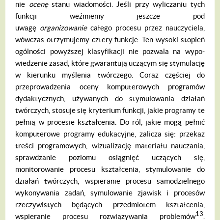
nie
ocen
ę
stanu wiadomości. Jeśli przy wy­liczaniu tych
funkcji weźmiemy jeszcze pod
uwagę
organizowanie
całego procesu przez nauczyciela,
wówczas otrzymujemy cztery funkcje. Ten wysoki stopień
ogólności po­wyższej klasyfikacji nie pozwala na wypo­
wiedzenie zasad, które gwarantują uczącym się stymulację
w kierunku myślenia twórcze­go. Coraz częściej do
przeprowadzenia oceny komputerowych programów
dydak­tycznych, używanych do stymulowania działań
twórczych, stosuje się kryterium funkcji, jakie programy te
pełnią w procesie kształcenia. Do ról, jakie mogą pełnić
kom­puterowe programy edukacyjne, zalicza się: przekaz
treści programowych, wizualizację materiału nauczania,
sprawdzanie poziomu osiągnięć uczących się,
monitorowanie pro­cesu kształcenia, stymulowanie do
działań twórczych, wspieranie procesu samodziel­nego
wykonywania zadań, symulowanie zjawisk i procesów
rzeczywistych będących przedmiotem kształcenia,
13
wspieranie proce­su rozwiązywania problemów
.