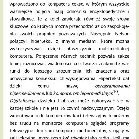
wpro­wadzono do komputera tekst, w którym wszystkie
ważniejsze pojęcia mają odnośniki encyklopedyczne i
słownikowe. Te z kolei za­wierają również swoje słowa
kluczowe, do których można przechodzić aż do zaspokoje­
nia swoich pragnień poznawczych. Następnie Nelson
połączył hipertekst z innymi mediami, które można
wykorzystywać dzięki płaszczyź­nie multimedialnej
komputera. Połączenie różnych technik pozwala także
lepiej różnico­wać wiadomości, co stwarza znakomite wa­
runki do lepszego zrozumienia ich znaczenia oraz
uchwycenia kontekstu ich występowa­nia. Hipertekst dał
dzięki temu nazwę
opro­gramowaniu
10
hipermedialnemu
lub
kompute­rom hipermedialnym
.
Digitalizacja
dźwięku i obrazu może doko­nywać się w
każdej szkole i nie jest to czymś nadzwyczajnym. Dzięki
wmontowaniu do komputerów kart telewizyjnych możemy
bez trudu na monitorze komputera oglądać pro­gramy
telewizyjne. Ten sam komputer multi­medialny, stojący w
sali lekcyjnej, może po­służyć również jako radio - jeśli ma