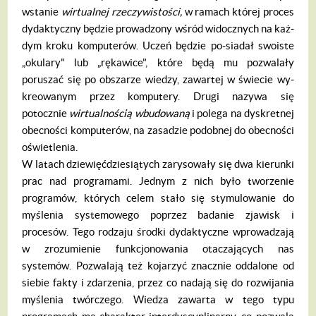
wstanie
wirtualnej rzeczywisto
ści,
w ra­mach której proces
dydaktyczny będzie prowadzony wśród widocznych na każ­
dym kroku komputerów. Uczeń będzie po-siadał swoiste
„okulary" lub „rękawice", które będą mu pozwalały
poruszać się po obszarze wiedzy, zawartej w świecie wy­
kreowanym przez komputery. Drugi nazy­wa się
potocznie
wirtualno
ści
ą wbudowa­n
ą
i polega na dyskretnej
obecności kom­puterów, na zasadzie podobnej do obec­ności
oświetlenia.
W latach dziewięćdziesiątych zarysowały się dwa kierunki
prac nad programa­mi. Jednym z nich było tworzenie
progra­mów, których celem stało się stymulowa­nie do
myślenia systemowego poprzez badanie zjawisk i
procesów. Tego rodzaju środki dydaktyczne wprowadzają
w zrozumienie funkcjonowania otaczających nas
systemów. Pozwalają też kojarzyć znacz­nie oddalone od
siebie fakty i zdarzenia, przez co nadają się do rozwijania
myśle­nia twórczego. Wiedza zawarta w tego ty­pu