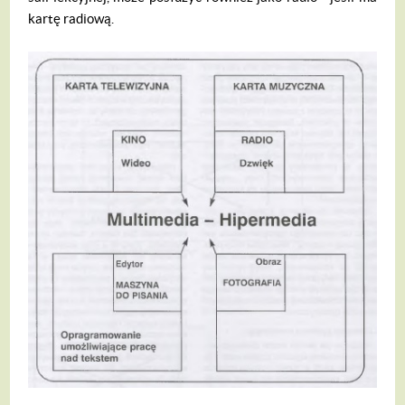
kartę ra­diową.