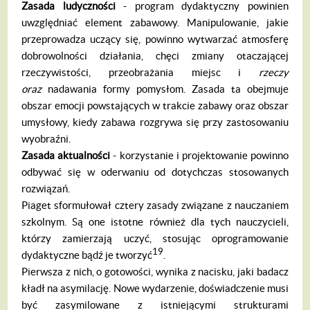
Zasada ludyczno
ś
ci
- program dydak­tyczny powinien
uwzględniać element za­bawowy. Manipulowanie, jakie
przeprowa­dza uczący się, powinno wytwarzać atmos­ferę
dobrowolności działania, chęci zmiany otaczającej
rzeczywistości, przeobrażania miejsc i
rzeczy
oraz
nadawania formy pomysłom. Zasada ta obejmuje
obszar emocji powstających w trakcie zabawy oraz obszar
umysłowy, kiedy zabawa rozgrywa się przy zastosowaniu
wyobraźni.
Zasada aktualno
ś
ci
- korzystanie i pro­jektowanie powinno
odbywać się w oder­waniu od dotychczas stosowanych
rozwią­zań.
Piaget sformułował cztery zasady zwią­zane z nauczaniem
szkolnym. Są one istot­ne również dla tych nauczycieli,
którzy za­mierzają uczyć, stosując oprogramowanie
19
dydaktyczne bądź je tworzyć
.
Pierwsza z nich, o gotowości, wynika z nacisku, jaki badacz
kładł na asymilację. Nowe wydarzenie, doświadczenie musi
być zasymilowane z istniejącymi strukturami