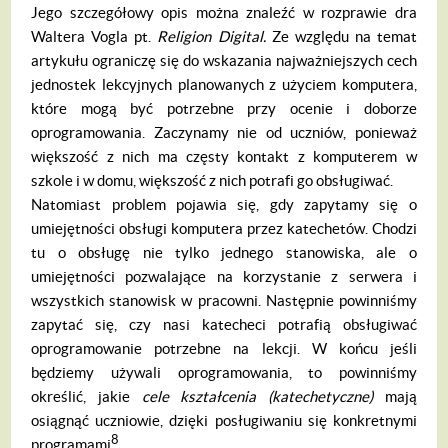
Jego szczegółowy opis można znaleźć w rozprawie dra
Waltera Vogla pt.
Religion Di
gital.
Ze względu na temat
artykułu ograniczę się do wskazania najważniejszych cech
jedno­stek lekcyjnych planowanych z użyciem komputera,
które mogą być potrzebne przy ocenie i doborze
oprogramowania. Zaczynamy nie od uczniów, ponieważ
większość z nich ma częsty kontakt z komputerem w
szkole i w do­mu, większość z nich potrafi go obsługiwać.
Natomiast problem pojawia się, gdy zapytamy się o
umiejętności obsługi komputera przez katechetów. Chodzi
tu o obsługę nie tylko jed­nego stanowiska, ale o
umiejętności pozwala­jące na korzystanie z serwera i
wszystkich sta­nowisk w pracowni. Następnie powinniśmy
zapytać się, czy nasi katecheci potrafią obsłu­giwać
oprogramowanie potrzebne na lekcji. W końcu jeśli
będziemy używali oprogramo­wania, to powinniśmy
określić, jakie
cele
kszta
ł
cenia (katechetyczne)
mają
osiągnąć uczniowie, dzięki posługiwaniu się konkretny­mi
8
programami
.