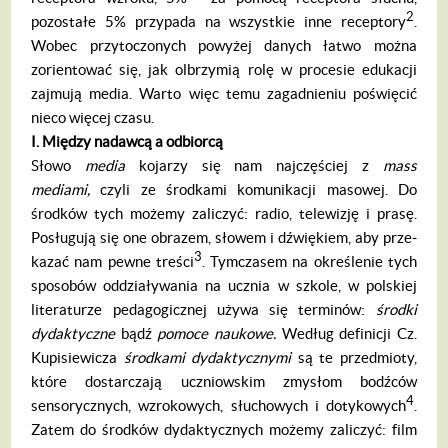
2
pozostałe 5% przypada na wszystkie inne re­ceptory
.
Wobec przytoczonych powyżej da­nych łatwo można
zorientować się, jak olbrzy­mią rolę w procesie edukacji
zajmują media. Warto więc temu zagadnieniu poświęcić
nieco więcej czasu.
I. Mi
ę
dzy nadawc
ą
a odbiorc
ą
Słowo
media
kojarzy się nam najczęściej z
mass
mediami,
czyli ze środkami komunika­cji masowej. Do
środków tych możemy zaliczyć: radio, telewizję i prasę.
Posługują się one obrazem, słowem i dźwiękiem, aby prze­
3
kazać nam pewne treści
. Tymczasem na określenie tych
sposobów oddziaływania na ucznia w szkole, w polskiej
literaturze pedago­gicznej używa się terminów:
ś
rodki
dydaktycz­
ne
bądź
pomoce naukowe.
Według definicji Cz.
Kupisiewicza
ś
rodkami dydaktycznymi
są te przedmioty,
które dostarczają uczniowskim zmysłom bodźców
4
sensorycznych, wzroko­wych, słuchowych i dotykowych
.
Zatem do środków dydaktycznych możemy zaliczyć: film