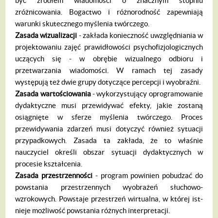
być źródłem wiadomo­ści o znacznym stopniu
zróżnicowania. Bo­gactwo i różnorodność zapewniają
warunki skutecznego myślenia twórczego.
Zasada wizualizacji
- zakłada koniecz­ność uwzględniania w
projektowaniu zajęć prawidłowości psychofizjologicznych
uczą­cych się - w obrębie wizualnego odbioru i
przetwarzania wiadomości. W ramach tej zasady
występują też dwie grupy dotyczące percepcji i wyobraźni.
Zasada warto
ś
ciowania
- wykorzystują­cy oprogramowanie
dydaktyczne musi przewidywać efekty, jakie zostaną
osiągnię­te w sferze myślenia twórczego. Proces
przewidywania zdarzeń musi dotyczyć rów­nież sytuacji
przypadkowych. Zasada ta zakłada, że to właśnie
nauczyciel określi ob­szar sytuacji dydaktycznych w
procesie kształcenia.
Zasada przestrzenno
ś
ci
- program po­winien pobudzać do
powstania przestrzen­nych wyobrażeń słuchowo-
wzrokowych. Powstaje przestrzeń wirtualna, w której ist­
nieje możliwość powstania różnych inter­pretacji.