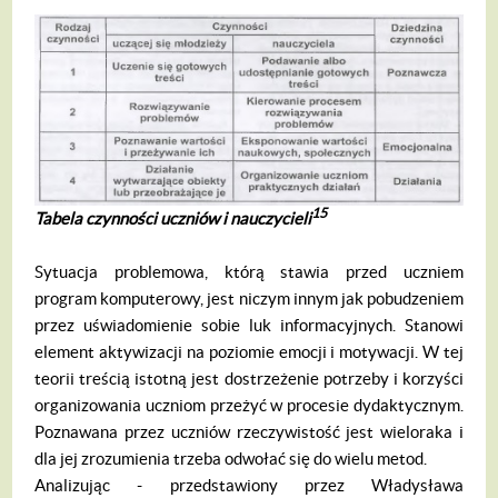
15
Tabela czynno
ś
ci uczni
ó
w i nauczycieli
Sytuacja problemowa, którą stawia przed uczniem
program komputerowy, jest niczym innym jak pobudzeniem
przez uświadomienie sobie luk informacyjnych. Stanowi
element aktywizacji na poziomie emocji i motywacji. W tej
teorii treścią istotną jest dostrzeżenie potrzeby i korzy­ści
organizowania uczniom przeżyć w pro­cesie dydaktycznym.
Poznawana przez uczniów rzeczywistość jest wieloraka i
dla jej zrozumienia trzeba odwołać się do wie­lu metod.
Analizując - przedstawiony przez Wła­dysława