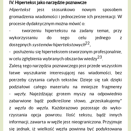
IV. Hipertekst jako narz
ę
dzie poznawcze
Hipertekst
jest stosunkowo nowym spo­sobem
gromadzenia wiadomości i jedno­cześnie ich prezentacji. W
procesie dydak­tycznym można mówić o:
- tworzeniu hipertekstu na zadany temat, przy
wykorzystaniu do tego celu jedne­go z
22
dostępnych
systemów hipertekstowych
,
- posłużeniu się hipertekstem stworzo­nym profesjonalnie,
23
w celu zgłębienia wybranych obszarów wiedzy
.
Zaletą tego narzędzia poznawczego jest przede wszystkim
łatwe wyszukanie intere­sującej nas wiadomości, bez
potrzeby czy­tania całych tekstów. Dzieje się tak dzięki
podziałowi całego materiału na mniejsze fragmenty
-
w
ę
z
ł
y.
Najeżdżając grotem my­szy na odpowiednio
zabarwione bądź pod­kreślone słowo, „przeskakujemy"
z
w
ę
z
ł
a
do
w
ę
z
ł
a.
Każdorazowo pozostaje do wyko­
rzystania opcja powrotu. Ilość tekstu, bądź innych
informacji, zawarta w węźle jest nie­ograniczona. Przyjmuje
się jednak, iż wiel­kość węzła powinna być podyktowana