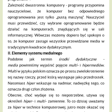
Zależność dwustronna: komputery - pro­gramy przypomina
nauczycielowi, że kompu­ter bez odpowiedniego
oprogramowania jest tylko „pustą maszyną". Nauczyciel
musi prze­widzieć, czy wybrane oprogramowanie będzie
działać na komputerach, znajdujących się w sali
informatycznej. Wówczas możemy do­piero być spokojni o
to, że komputer zastąpi wszystkie przewidziane media w
tradycyjnym kwadracie dydaktycznym.
II. Elementy systemu medialnego
Podobnie jak termin
ś
rodki dydaktyczne -
media
powinniśmy wyjaśnić pojęcie
multi-
i
hi
permedi
ó
w.
Multi
w języku polskim oznacza po prostu zwielokrotnienie
tej nazwy rzeczy, przed którą występuje jako przedrostek.
Nato­miast
hiper
wskazuje na nadmiar, nadwyżkę tego, co
oznacza drugi człon złożenia.
Obecnie, choć wydaje się to niepotrzebne, używa się
określeń
hiper-
i
multi-
zamiennie. To co dzisiaj uważamy
za
hiper
w technice komputerowej, jutro może okazać się