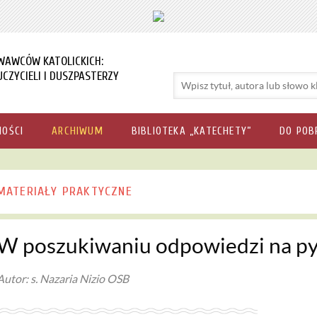
WAWCÓW KATOLICKICH:
CZYCIELI I DUSZPASTERZY
NOŚCI
ARCHIWUM
BIBLIOTEKA „KATECHETY”
DO POB
MATERIAŁY PRAKTYCZNE
W poszukiwaniu odpowiedzi na py
Autor: s. Nazaria Nizio OSB