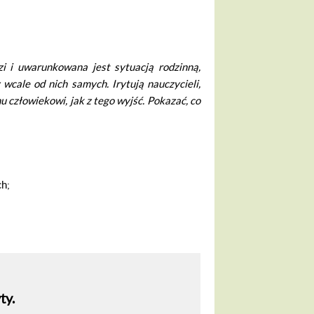
zi i uwarunkowana jest sytu­
acj
ą
rodzinn
ą
,
 wcale od nich
samych. Irytuj
ą
nauczycieli,
u cz
ł
owiekowi, jak z tego wyj
ść
. Pokaza
ć
, co
ch;
ty.