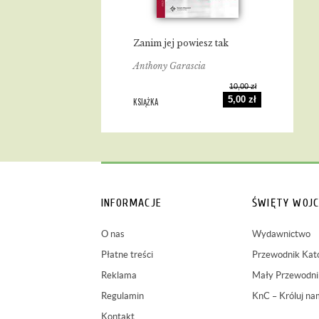
Zanim jej powiesz tak
Anthony Garascia
10,00 zł
5,00 zł
KSIĄŻKA
INFORMACJE
ŚWIĘTY WOJC
O nas
Wydawnictwo
Płatne treści
Przewodnik Kato
Reklama
Mały Przewodnik
Regulamin
KnC – Króluj na
Kontakt