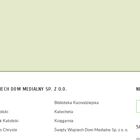
IECH
DOM MEDIALNY SP. Z O.O.
N
Biblioteka Kaznodziejska
licki
Katecheta
 Katolicki
Księgarnia
S
m Chryste
Święty Wojciech Dom Medialny Sp. z o. o.