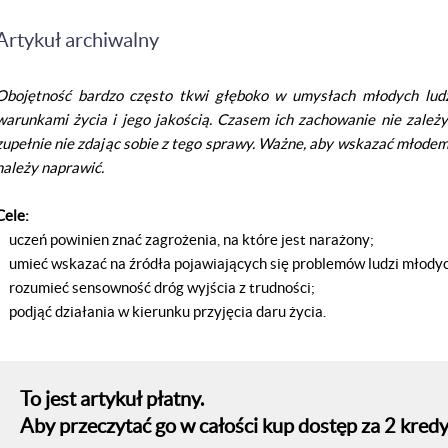
Artykuł archiwalny
Oboj
ę
tno
ść
bardzo cz
ę
sto tkwi g
łę
boko w umys
ł
ach m
ł
odych lud
warunkami
ż
ycia i jego jako
ś
ci
ą
. Czasem ich zachowanie nie zale
ż
y
zupe
ł
nie nie zdaj
ą
c sobie z tego sprawy. Wa
ż
ne, aby wskaza
ć
m
ł
o­
dem
nale
ż
y naprawi
ć
.
Cele:
- uczeń powinien znać zagrożenia, na które jest narażony;
- umieć wskazać na źródła pojawiających się problemów ludzi młody
- rozumieć sensowność dróg wyjścia z trudności;
- podjąć działania w kierunku przyjęcia daru życia.
To jest artykuł płatny.
Aby przeczytać go w całości kup dostęp za 2 kredy