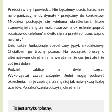
Przedstaw się i powiedz... Nie będziemy tracić katechezy
na organizacyjne dyrdymały - przejdźmy do konkretów.
Młodzież posługuje się wieloma określeniami, które
stanowią jej slang. Za moich czasów na określenie „poproś
rodziców do telefonu" mówiło się, na przykład: „rzuć wapno
na druty".
Dziś także funkcjonuje specyficzny język młodzieżowy.
Chciałbym go trochę poznać. Na początek proszę o
alternatywne określenia na wyrażenie, że coś jest złe i że
coś jest dobre.
Podziel tablicę na dwie części.
Wykorzystaj
burz
ę
m
ó
zg
ó
w.
Jedni mogą podawać
określenia, inni je zapisują. Zaangażuj jak największą liczbę
uczniów. Po zakończeniu odczytaj określenia.
To jest artykuł płatny.