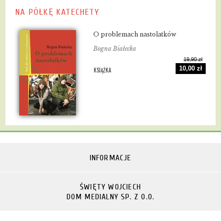
NA PÓŁKĘ KATECHETY
O problemach nastolatków
Bogna Białecka
19,90 zł
10,00 zł
KSIĄŻKA
INFORMACJE
ŚWIĘTY WOJCIECH
DOM MEDIALNY SP. Z O.O.