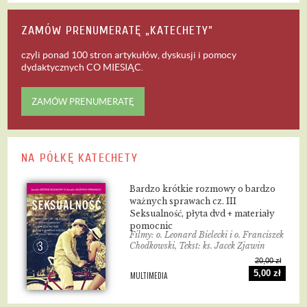
ZAMÓW PRENUMERATĘ „KATECHETY”
czyli ponad 100 stron artykułów, dyskusji i pomocy
dydaktycznych
CO MIESIĄC
.
ZAMÓW PRENUMERATĘ
NA PÓŁKĘ KATECHETY
Bardzo krótkie rozmowy o bardzo
ważnych sprawach cz. III
Seksualność, płyta dvd + materiały
pomocnic
Filmy: o. Leonard Bielecki i o. Franciszek
Chodkowski, Tekst: ks. Jacek Zjawin
20,00 zł
5,00 zł
MULTIMEDIA