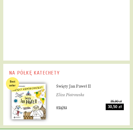
NA PÓŁKĘ KATECHETY
Best
seller
Święty Jan Paweł II
Eliza Piotrowska
35,90 zł
30,50 zł
KSIĄŻKA