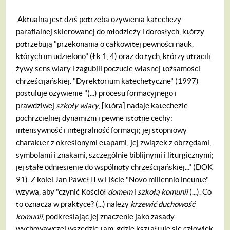
Aktualna jest dziś potrzeba ożywienia katechezy
parafialnej skierowanej do młodzieży i dorosłych, którzy
potrzebują "przekonania o całkowitej pewności nauk,
których im udzielono" (Łk 1, 4) oraz do tych, którzy utracili
żywy sens wiary i zagubili poczucie własnej tożsamości
chrześcijańskiej. "Dyrektorium katechetyczne" (1997)
postuluje ożywienie "(...) procesu formacyjnego i
prawdziwej
szkoły wiary
, [która] nadaje katechezie
pochrzcielnej dynamizm i pewne istotne cechy:
intensywność i integralność formacji; jej stopniowy
charakter z określonymi etapami; jej związek z obrzędami,
symbolami i znakami, szczególnie biblijnymi i liturgicznymi;
jej stałe odniesienie do wspólnoty chrześcijańskiej..." (DOK
91). Z kolei Jan Paweł II w Liście "Novo millennio ineunte"
wzywa, aby "czynić Kościół
domem
i
szkołą komunii
(...). Co
to oznacza w praktyce? (...) należy
krzewić duchowość
komunii
, podkreślając jej znaczenie jako zasady
wychowawczej wszędzie tam, gdzie kształtuje się człowiek