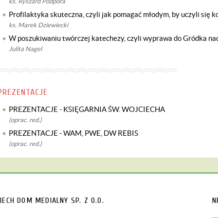
ks. Ryszard Podpora
Profilaktyka skuteczna, czyli jak pomagać młodym, by uczyli się 
ks. Marek Dziewiecki
W poszukiwaniu twórczej katechezy, czyli wyprawa do Gródka n
Julita Nagel
PREZENTACJE
PREZENTACJE - KSIĘGARNIA ŚW. WOJCIECHA
(oprac. red.)
PREZENTACJE - WAM, PWE, DW REBIS
(oprac. red.)
IECH
DOM MEDIALNY SP. Z O.O.
N