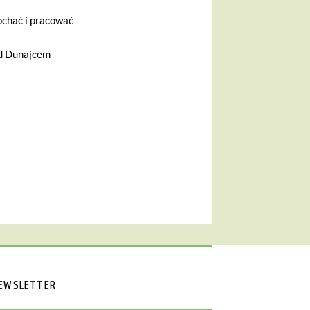
kochać i pracować
ad Dunajcem
EWSLETTER