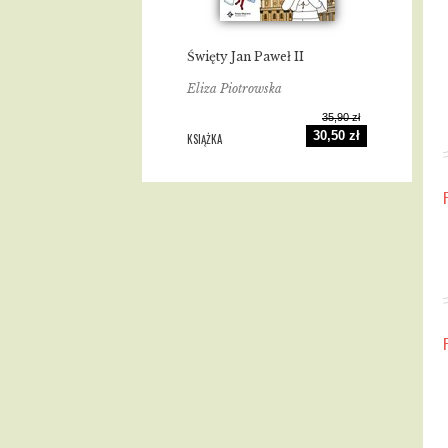
Święty Jan Paweł II
Eliza Piotrowska
35,90 zł
30,50 zł
KSIĄŻKA