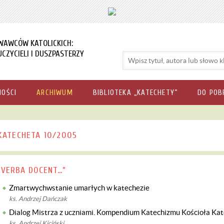
WAWCÓW KATOLICKICH:
CZYCIELI I DUSZPASTERZY
NOŚCI
ARCHIWUM
BIBLIOTEKA „KATECHETY”
DO POB
KATECHETA 10/2005
„VERBA DOCENT…”
Zmartwychwstanie umarłych w katechezie
ks. Andrzej Dańczak
Dialog Mistrza z uczniami. Kompendium Katechizmu Kościoła Kat
ks. Andrzej Kiciński