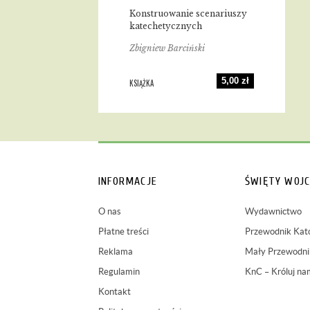
Konstruowanie scenariuszy
katechetycznych
Zbigniew Barciński
5,00 zł
KSIĄŻKA
INFORMACJE
ŚWIĘTY WOJC
O nas
Wydawnictwo
Płatne treści
Przewodnik Kato
Reklama
Mały Przewodnik
Regulamin
KnC – Króluj na
Kontakt