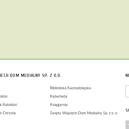
IECH
DOM MEDIALNY SP. Z O.O.
N
Biblioteka Kaznodziejska
licki
Katecheta
 Katolicki
Księgarnia
S
m Chryste
Święty Wojciech Dom Medialny Sp. z o. o.