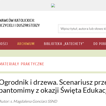
WAWCÓW KATOLICKICH:
CZYCIELI I DUSZPASTERZY
NOŚCI
ARCHIWUM
BIBLIOTEKA „KATECHETY”
DO POB
MATERIAŁY PRAKTYCZNE
Ogrodnik i drzewa. Scenariusz prz
pantomimy z okazji Święta Edukac
Autor: s. Magdalena Gonciarz SSND