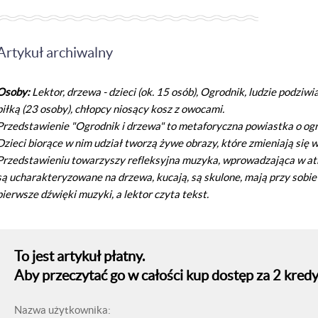
Artykuł archiwalny
Osoby:
Lektor, drzewa - dzieci (ok. 15 osób), Ogrodnik, ludzie podziwi
piłką (23 osoby), chłopcy niosący kosz z owocami.
Przedstawienie "Ogrodnik i drzewa" to metaforyczna powiastka o ogro
Dzieci biorące w nim udział tworzą żywe obrazy, które zmieniają się 
Przedstawieniu towarzyszy refleksyjna muzyka, wprowadzająca w at
są ucharakteryzowane na drzewa, kucają, są skulone, mają przy sobie 
pierwsze dźwięki muzyki, a lektor czyta tekst.
To jest artykuł płatny.
Aby przeczytać go w całości kup dostęp za 2 kredy
Nazwa użytkownika: