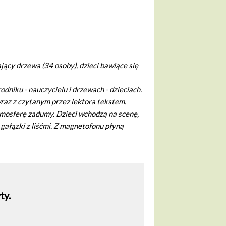
ający drzewa (34 osoby), dzieci bawiące się
dniku - nauczycielu i drzewach - dzieciach.
wraz z czytanym przez lektora tekstem.
mosferę zadumy. Dzieci wchodzą na scenę,
gałązki z liśćmi. Z magnetofonu płyną
ty.