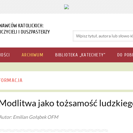
WAWCÓW KATOLICKICH:
CZYCIELI I DUSZPASTERZY
NOŚCI
ARCHIWUM
BIBLIOTEKA „KATECHETY”
DO POB
FORMACJA
Modlitwa jako tożsamość ludzkie
Autor: Emilian Gołąbek OFM