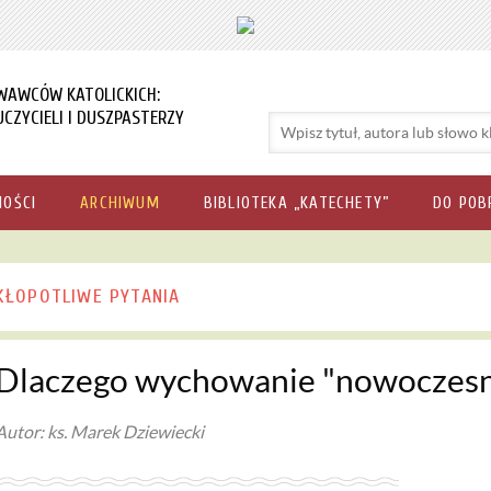
WAWCÓW KATOLICKICH:
CZYCIELI I DUSZPASTERZY
NOŚCI
ARCHIWUM
BIBLIOTEKA „KATECHETY”
DO POB
KŁOPOTLIWE PYTANIA
Dlaczego wychowanie "nowoczesne
Autor: ks. Marek Dziewiecki