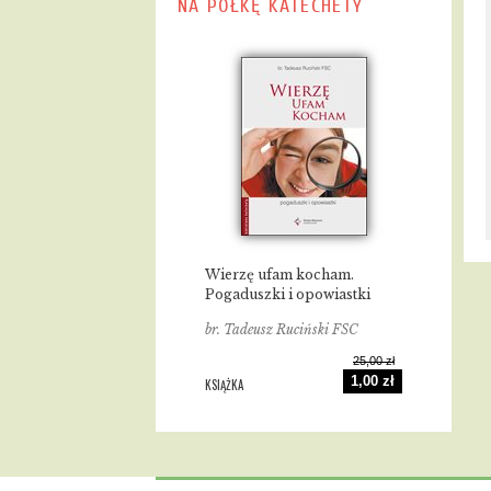
NA PÓŁKĘ KATECHETY
Wierzę ufam kocham.
Pogaduszki i opowiastki
br. Tadeusz Ruciński FSC
25,00 zł
1,00 zł
KSIĄŻKA