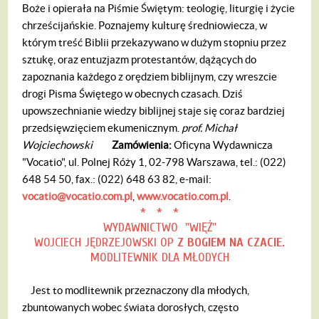
Boże i opierała na Piśmie Świętym: teologię, liturgię i życie
chrześcijańskie. Poznajemy kulturę średniowiecza, w
którym treść Biblii przekazywano w dużym stopniu przez
sztukę, oraz entuzjazm protestantów, dążących do
zapoznania każdego z orędziem biblijnym, czy wreszcie
drogi Pisma Świętego w obecnych czasach. Dziś
upowszechnianie wiedzy biblijnej staje się coraz bardziej
przedsięwzięciem ekumenicznym.
prof. Michał
Wojciechowski
Zamówienia:
Oficyna Wydawnicza
"Vocatio", ul. Polnej Róży 1, 02-798 Warszawa, tel.: (022)
648 54 50, fax.: (022) 648 63 82, e-mail:
vocatio@vocatio.com.pl
,
www.vocatio.com.pl
.
* * *
WYDAWNICTWO "WIĘŹ"
WOJCIECH JĘDRZEJOWSKI OP
Z BOGIEM NA CZACIE.
MODLITEWNIK DLA MŁODYCH
Jest to modlitewnik przeznaczony dla młodych,
zbuntowanych wobec świata dorosłych, często