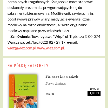
poranionych i zagubionych. Książeczka może stanowić
doskonały prezent dla przygotowujących się do
sakramentu bierzmowania. Modlitewnik zawiera, m. in.:
podstawowe prawdy wiary, medytacje ewangeliczne,
modlitwy na różne okoliczności, a także oryginalne
modlitwy napisane przez młodych ludzi.
Zamówienia:
Towarzystwo "Więź", ul. Trębacza 3, 00-074
Warszawa, tel. /fax. (022) 827 29 17, e-mail:
wiez@wiez.com.pl
,
www.wiez.com.pl
.
NA PÓŁKĘ KATECHETY
Pierwsze lata w szkole
Bogna Białecka
19,90 zł
3,00 zł
KSIĄŻKA