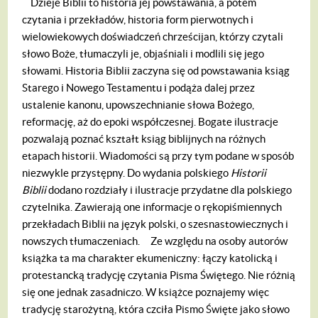
Dzieje Biblii to historia jej powstawania, a potem
czytania i przekładów, historia form pierwotnych i
wielowiekowych doświadczeń chrześcijan, którzy czytali
słowo Boże, tłumaczyli je, objaśniali i modlili się jego
słowami. Historia Biblii zaczyna się od powstawania ksiąg
Starego i Nowego Testamentu i podąża dalej przez
ustalenie kanonu, upowszechnianie słowa Bożego,
reformację, aż do epoki współczesnej. Bogate ilustracje
pozwalają poznać kształt ksiąg biblijnych na różnych
etapach historii. Wiadomości są przy tym podane w sposób
niezwykle przystępny. Do wydania polskiego
Historii
Biblii
dodano rozdziały i ilustracje przydatne dla polskiego
czytelnika. Zawierają one informacje o rękopiśmiennych
przekładach Biblii na język polski, o szesnastowiecznych i
nowszych tłumaczeniach.
Ze względu na osoby autorów
książka ta ma charakter ekumeniczny: łączy katolicką i
protestancką tradycję czytania Pisma Świętego. Nie różnią
się one jednak zasadniczo. W książce poznajemy więc
tradycję starożytną, która czciła Pismo Święte jako słowo