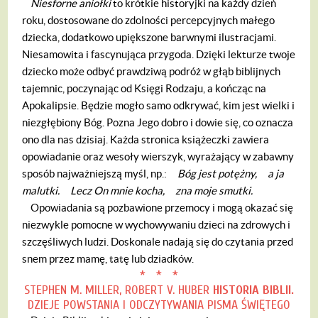
Niesforne aniołki
to krótkie historyjki na każdy dzień
roku, dostosowane do zdolności percepcyjnych małego
dziecka, dodatkowo upiększone barwnymi ilustracjami.
Niesamowita i fascynująca przygoda. Dzięki lekturze twoje
dziecko może odbyć prawdziwą podróż w głąb biblijnych
tajemnic, poczynając od Księgi Rodzaju, a kończąc na
Apokalipsie. Będzie mogło samo odkrywać, kim jest wielki i
niezgłębiony Bóg. Pozna Jego dobro i dowie się, co oznacza
ono dla nas dzisiaj. Każda stronica książeczki zawiera
opowiadanie oraz wesoły wierszyk, wyrażający w zabawny
sposób najważniejszą myśl, np.:
Bóg jest potężny,
a ja
malutki.
Lecz On mnie kocha,
zna moje smutki.
Opowiadania są pozbawione przemocy i mogą okazać się
niezwykle pomocne w wychowywaniu dzieci na zdrowych i
szczęśliwych ludzi. Doskonale nadają się do czytania przed
snem przez mamę, tatę lub dziadków.
* * *
STEPHEN M. MILLER,
ROBERT V. HUBER
HISTORIA BIBLII.
DZIEJE POWSTANIA I ODCZYTYWANIA
PISMA ŚWIĘTEGO