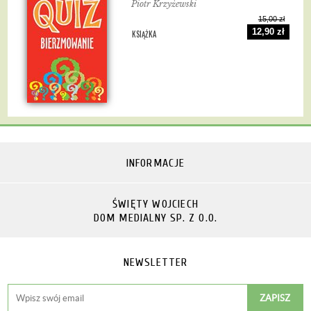
Piotr Krzyżewski
15,00 zł
12,90 zł
KSIĄŻKA
INFORMACJE
ŚWIĘTY WOJCIECH
DOM MEDIALNY SP. Z O.O.
NEWSLETTER