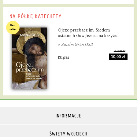
NA PÓŁKĘ KATECHETY
Best
seller
Ojcze przebacz im. Siedem
ostatnich słów Jezusa na krzyżu
o. Anselm Grün OSB
20,00 zł
10,00 zł
KSIĄŻKA
INFORMACJE
ŚWIĘTY WOJCIECH