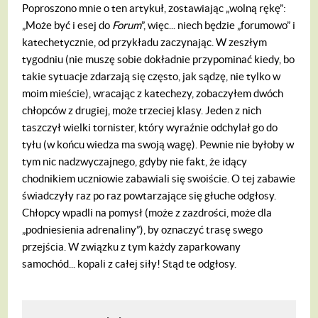
Poproszono mnie o ten artykuł, zostawiając „wolną rękę”:
„Może być i esej do
Forum
”, więc... niech będzie „forumowo” i
katechetycznie, od przykładu zaczynając. W zeszłym
tygodniu (nie muszę sobie dokładnie przypominać kiedy, bo
takie sytuacje zdarzają się często, jak sądzę, nie tylko w
moim mieście), wracając z katechezy, zobaczyłem dwóch
chłopców z drugiej, może trzeciej klasy. Jeden z nich
taszczył wielki tornister, który wyraźnie odchylał go do
tyłu (w końcu wiedza ma swoją wagę). Pewnie nie byłoby w
tym nic nadzwyczajnego, gdyby nie fakt, że idący
chodnikiem uczniowie zabawiali się swoiście. O tej zabawie
świadczyły raz po raz powtarzające się głuche odgłosy.
Chłopcy wpadli na pomysł (może z zazdrości, może dla
„podniesienia adrenaliny”), by oznaczyć trasę swego
przejścia. W związku z tym każdy zaparkowany
samochód... kopali z całej siły! Stąd te odgłosy.