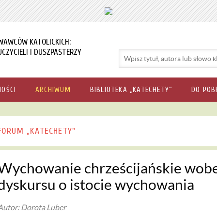
WAWCÓW KATOLICKICH:
CZYCIELI I DUSZPASTERZY
NOŚCI
ARCHIWUM
BIBLIOTEKA „KATECHETY”
DO POB
FORUM „KATECHETY"
Wychowanie chrześcijańskie wob
dyskursu o istocie wychowania
Autor: Dorota Luber