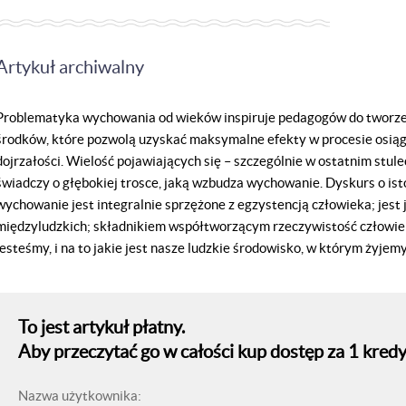
Artykuł archiwalny
Problematyka wychowania od wieków inspiruje pedagogów do tworzen
środków, które pozwolą uzyskać maksymalne efekty w procesie osią
dojrzałości. Wielość pojawiających się – szczególnie w ostatnim st
świadczy o głębokiej trosce, jaką wzbudza wychowanie. Dyskurs o is
wychowanie jest integralnie sprzężone z egzystencją człowieka; jest
międzyludzkich; składnikiem współtworzącym rzeczywistość człowie
jesteśmy, i na to jakie jest nasze ludzkie środowisko, w którym żyjemy
To jest artykuł płatny.
Aby przeczytać go w całości kup dostęp za 1 kredy
Nazwa użytkownika: