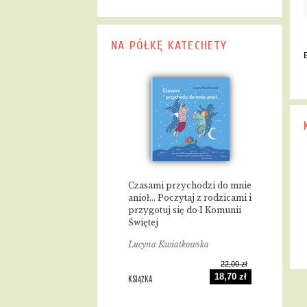
NA PÓŁKĘ KATECHETY
Czasami przychodzi do mnie
anioł... Poczytaj z rodzicami i
przygotuj się do I Komunii
Świętej
Lucyna Kwiatkowska
22,00 zł
18,70 zł
KSIĄŻKA