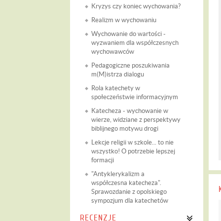
Kryzys czy koniec wychowania?
Realizm w wychowaniu
Wychowanie do wartości -
wyzwaniem dla współczesnych
wychowawców
Pedagogiczne poszukiwania
m(M)istrza dialogu
Rola katechety w
społeczeństwie informacyjnym
Katecheza - wychowanie w
wierze, widziane z perspektywy
biblijnego motywu drogi
Lekcje religii w szkole... to nie
wszystko! O potrzebie lepszej
formacji
"Antyklerykalizm a
współczesna katecheza".
Sprawozdanie z opolskiego
sympozjum dla katechetów
RECENZJE