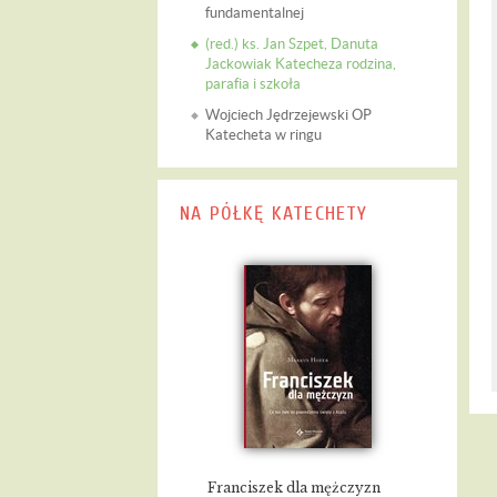
fundamentalnej
(red.) ks. Jan Szpet, Danuta
Jackowiak Katecheza rodzina,
parafia i szkoła
Wojciech Jędrzejewski OP
Katecheta w ringu
NA PÓŁKĘ KATECHETY
Franciszek dla mężczyzn