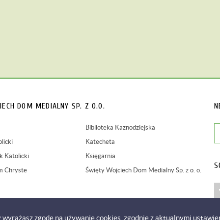
IECH
DOM MEDIALNY SP. Z O.O.
N
Biblioteka Kaznodziejska
licki
Katecheta
 Katolicki
Księgarnia
S
m Chryste
Święty Wojciech Dom Medialny Sp. z o. o.
y wyrażasz zgodę na używanie cookies, zgodnie z aktualnymi ustawie