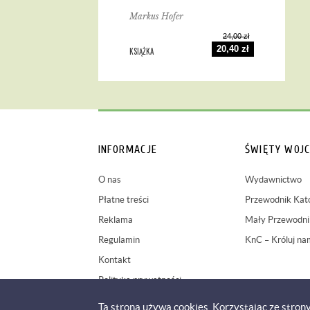
Markus Hofer
24,00 zł
20,40 zł
KSIĄŻKA
INFORMACJE
ŚWIĘTY WOJC
O nas
Wydawnictwo
Płatne treści
Przewodnik Kato
Reklama
Mały Przewodnik
Regulamin
KnC – Króluj na
Kontakt
Polityka prywatności
Ta strona używa cookies. Korzystając ze stron