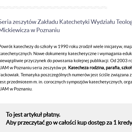
Seria zeszytów Zakładu Katechetyki Wydziału Teolo
Mickiewicza w Poznaniu
Powrót katechezy do szkoły w 1990 roku zrodził wiele inicjatyw, mają
katechetycznych. Nowe dokumenty katechetyczne i wymagania eduka
niewątpliwie przyczynek do powstania kolejnej publikacji. Od 2003 r
UAM w Poznaniu seria zeszytów pt.
Katecheza rodzina, parafia, szko
Jackowiak. Tematyka poszczególnych numerów jest ściśle związana z 
jest przedmiotem m. in. corocznych sympozjów katechetycznych, or
UAM w Poznaniu.
To jest artykuł płatny.
Aby przeczytać go w całości kup dostęp za 1 kredy