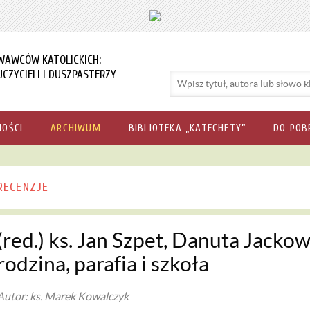
WAWCÓW KATOLICKICH:
CZYCIELI I DUSZPASTERZY
NOŚCI
ARCHIWUM
BIBLIOTEKA „KATECHETY”
DO POB
RECENZJE
(red.) ks. Jan Szpet, Danuta Jacko
rodzina, parafia i szkoła
Autor: ks. Marek Kowalczyk