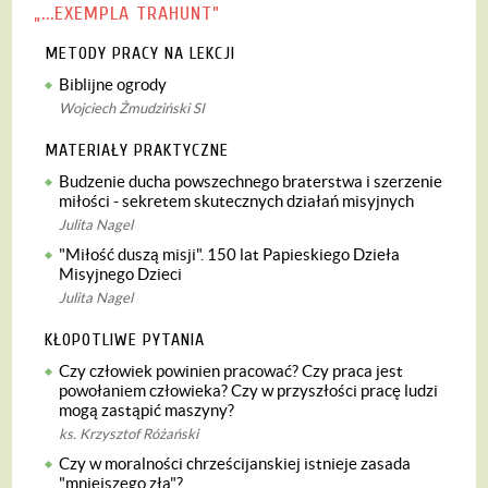
„...EXEMPLA TRAHUNT”
METODY PRACY NA LEKCJI
Biblijne ogrody
Wojciech Żmudziński SI
MATERIAŁY PRAKTYCZNE
Budzenie ducha powszechnego braterstwa i szerzenie
miłości - sekretem skutecznych działań misyjnych
Julita Nagel
"Miłość duszą misji". 150 lat Papieskiego Dzieła
Misyjnego Dzieci
Julita Nagel
KŁOPOTLIWE PYTANIA
Czy człowiek powinien pracować? Czy praca jest
powołaniem człowieka? Czy w przyszłości pracę ludzi
mogą zastąpić maszyny?
ks. Krzysztof Różański
Czy w moralności chrześcijanskiej istnieje zasada
"mniejszego zła"?