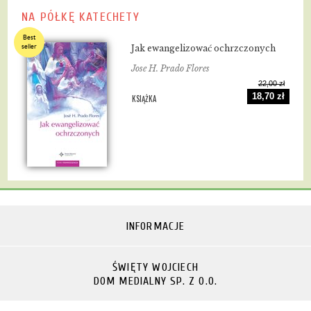
NA PÓŁKĘ KATECHETY
Best
seller
Jak ewangelizować ochrzczonych
Jose H. Prado Flores
22,00 zł
18,70 zł
KSIĄŻKA
INFORMACJE
ŚWIĘTY WOJCIECH
DOM MEDIALNY SP. Z O.O.