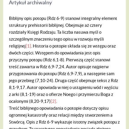
Artykuł archiwalny
Biblijny opis potopu (Rdz 6-9) stanowi integralny element
struktury prehistorii biblijnej. Obejmuje aż cztery
rozdziały Księgi Rodzaju. Ta liczba nasuwa myśl o
szczególnym znaczeniu tego opisu w rozwoju myśli
religijnej
[1]
. Historia o potopie składa się ze wstępu oraz
dwóch części. Wstępem do opowiadania jest opis
przyczyny potopu (Rdz 6,1-8). Pierwszą część stanowi
treść zawarta w Rdz 6,9-7,24. Autor opisuje najpierw
przygotowania do potopu (Rdz 6,9-7,9), a następnie sam
jego przebieg (7,10-24). Druga część obejmuje tekst z Rdz
8,1-9,17. Autor opowiada w niej o ustąpieniu wód i wyjściu
z arki (8,1-19) oraz o ofierze Noego i przymierzu Boga z
ocalonymi (8,20-9,17)
[2]
.
Treść biblijnego opowiadania o potopie dotyczy opisu
ogromnej katastrofy oraz relacji między stworzeniem a
Stwórcą. Opis z Rdz 6-9 wykazuje istotny związek potopu z
grzechem. To starożytne opowiadanie posiada złożoną