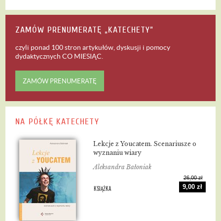
ZAMÓW PRENUMERATĘ „KATECHETY”
czyli ponad 100 stron artykułów, dyskusji i pomocy
dydaktycznych
CO MIESIĄC
.
ZAMÓW PRENUMERATĘ
NA PÓŁKĘ KATECHETY
Lekcje z Youcatem. Scenariusze o
wyznaniu wiary
Aleksandra Bałoniak
26,00 zł
9,00 zł
KSIĄŻKA