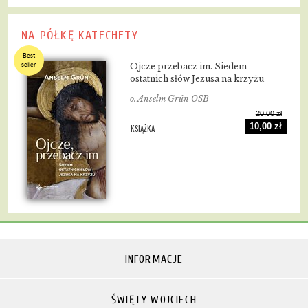
NA PÓŁKĘ KATECHETY
Best
seller
Ojcze przebacz im. Siedem
ostatnich słów Jezusa na krzyżu
o. Anselm Grün OSB
20,00 zł
10,00 zł
KSIĄŻKA
INFORMACJE
ŚWIĘTY WOJCIECH