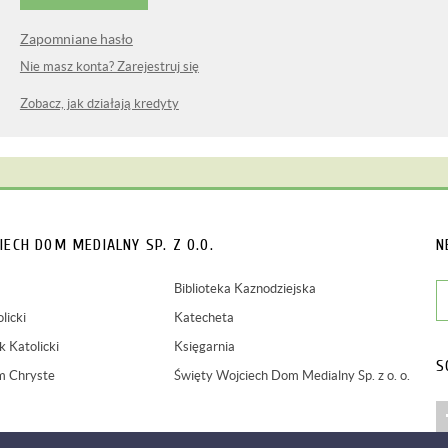
Zapomniane hasło
Nie masz konta? Zarejestruj się
Zobacz, jak działają kredyty
IECH
DOM MEDIALNY SP. Z O.O.
N
Biblioteka Kaznodziejska
licki
Katecheta
 Katolicki
Księgarnia
S
m Chryste
Święty Wojciech Dom Medialny Sp. z o. o.