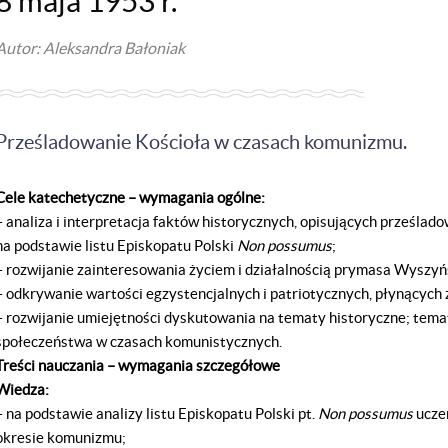
8 maja 1953 r.
Autor: Aleksandra Bałoniak
Prześladowanie Kościoła w czasach komunizmu.
Cele katechetyczne – wymagania ogólne:
– analiza i interpretacja faktów historycznych, opisujących prześla
na podstawie listu Episkopatu Polski
Non possumus
;
– rozwijanie zainteresowania życiem i działalnością prymasa Wyszyń
– odkrywanie wartości egzystencjalnych i patriotycznych, płynących
– rozwijanie umiejętności dyskutowania na tematy historyczne; temat
społeczeństwa w czasach komunistycznych.
Treści nauczania – wymagania szczegółowe
Wiedza:
– na podstawie analizy listu Episkopatu Polski pt.
Non possumus
ucze
okresie komunizmu;