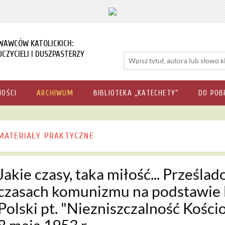
WAWCÓW KATOLICKICH:
CZYCIELI I DUSZPASTERZY
NOŚCI
ARCHIWUM
BIBLIOTEKA „KATECHETY”
DO POB
MATERIAŁY PRAKTYCZNE
Jakie czasy, taka miłość... Prześla
czasach komunizmu na podstawie l
Polski pt. "Niezniszczalność Kości