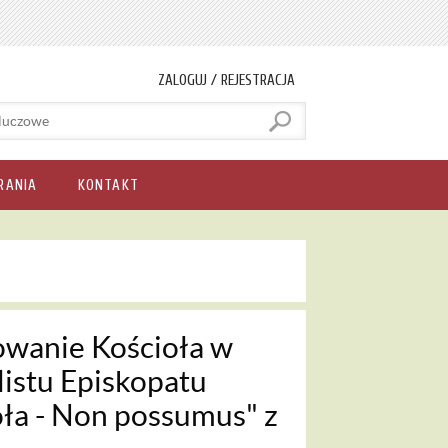
ZALOGUJ / REJESTRACJA
RANIA
KONTAKT
dowanie Kościoła w
istu Episkopatu
oła - Non possumus" z