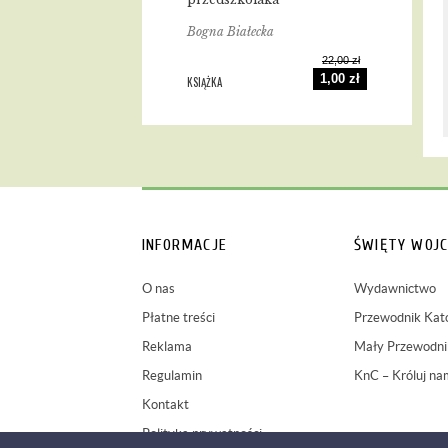
Bogna Białecka
22,00 zł
1,00 zł
KSIĄŻKA
INFORMACJE
ŚWIĘTY WOJC
O nas
Wydawnictwo
Płatne treści
Przewodnik Kato
Reklama
Mały Przewodnik
Regulamin
KnC – Króluj na
Kontakt
Polityka prywatności