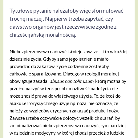
Tytułowe pytanie należałoby więc sformułować
trochę inaczej. Najpierw trzeba zapytać, czy
dawstwo organów jest rzeczywiście zgodne z
chrześcijańską moralnością.
Niebezpieczeństwo nadużyć istnieje zawsze – i to w każdej
dziedzinie życia. Gdyby samo jego istnienie miało
prowadzić do zakazów, życie codzienne zostałoby
całkowicie sparaliżowane. Dlatego w teologii moralnej
obowiązuje zasada:
abusus non tolit usum
, którą można by
przetłumaczyć w ten sposób: możliwość nadużycia nie
może znosić prawa do właściwego użycia. To, że ktoś do
ataku terrorystycznego użyje np. noża, nie oznacza, że
należy ze względów etycznych zakazać produkcji noży.
Zawsze trzeba oczywiście dołożyć wszelkich starań, by
zminimalizować niebezpieczeństwo nadużyć, tym bardziej
w dziedzinie medycyny, w której chodzi przecież o ludzkie