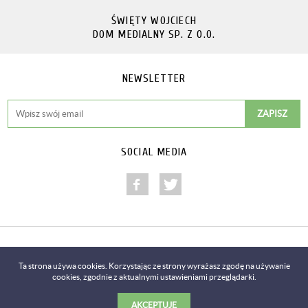
ŚWIĘTY WOJCIECH
DOM MEDIALNY SP. Z O.O.
NEWSLETTER
SOCIAL MEDIA
Copyright © 2014-2018
Ta strona używa cookies. Korzystając ze strony wyrażasz zgodę na używanie
cookies, zgodnie z aktualnymi ustawieniami przeglądarki.
Realizacja
Predictes.com
AKCEPTUJĘ