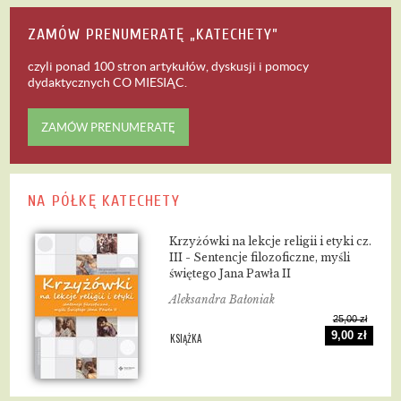
ZAMÓW PRENUMERATĘ „KATECHETY”
czyli ponad 100 stron artykułów, dyskusji i pomocy
dydaktycznych
CO MIESIĄC
.
ZAMÓW PRENUMERATĘ
NA PÓŁKĘ KATECHETY
Krzyżówki na lekcje religii i etyki cz.
III - Sentencje filozoficzne, myśli
świętego Jana Pawła II
Aleksandra Bałoniak
25,00 zł
9,00 zł
KSIĄŻKA