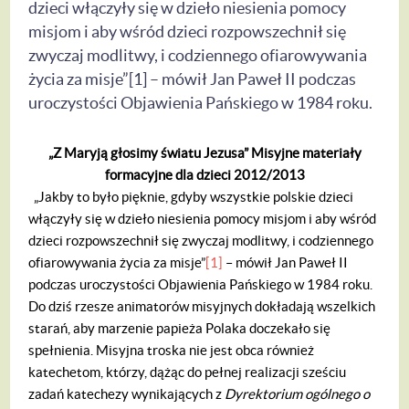
dzieci włączyły się w dzieło niesienia pomocy
misjom i aby wśród dzieci rozpowszechnił się
zwyczaj modlitwy, i codziennego ofiarowywania
życia za misje”[1] – mówił Jan Paweł II podczas
uroczystości Objawienia Pańskiego w 1984 roku.
„Z Maryją głosimy światu Jezusa”
Misyjne materiały
formacyjne dla dzieci 2012/2013
„Jakby to było pięknie, gdyby wszystkie polskie dzieci
włączyły się w dzieło niesienia pomocy misjom i aby wśród
dzieci rozpowszechnił się zwyczaj modlitwy, i codziennego
ofiarowywania życia za misje”
[1]
– mówił Jan Paweł II
podczas uroczystości Objawienia Pańskiego w 1984 roku.
Do dziś rzesze animatorów misyjnych dokładają wszelkich
starań, aby marzenie papieża Polaka doczekało się
spełnienia. Misyjna troska nie jest obca również
katechetom, którzy, dążąc do pełnej realizacji sześciu
zadań katechezy wynikających z
Dyrektorium ogólnego o