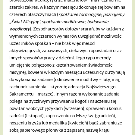
szeroki zakres, w każdym miesiącu dokonuje się bowiem na
czterech płaszczyznach (
spotkanie formacyjne, poznajemy
„Świat Misyjny”, spotkanie modlitewne
,
budowanie
wspólnoty
). Zespół autorów dołożył starań, by w każdym z
wymienionych czterech wymiarów uwzględnić możliwości
uczestników spotkań – nie brak więc metod
aktywizujących, zabawowych, ciekawych opowiadań oraz
innych sposobów pracy z dziećmi. Tego typu metody
umiejętnie połączono z kształtowaniem świadomości
misyjnej, bowiem w każdym miesiącu uczestnicy otrzymują
do wykonania zadanie (odmówienie modlitwy – luty, maj;
rachunek sumienia – styczeń; adoracja Najświętszego
Sakramentu – marzec). Innym razem wykonanie zadania
polega na życzliwym przywitaniu kogoś i nauczeniu się
powitań w obcych językach (wrzesień), sprawieniu komuś
radości (listopad), zaproszeniu na Mszę św. (grudzień),
noszeniu krzyża lub medalika (kwiecień) bądź zabraniu ze
sobą papierowego płomyka z zapisaną nazwą kraju