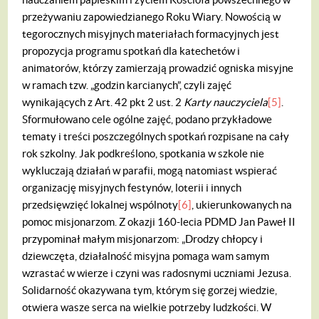
przeżywaniu zapowiedzianego Roku Wiary.
Nowością w
tegorocznych misyjnych materiałach formacyjnych jest
propozycja programu spotkań dla katechetów i
animatorów, którzy zamierzają prowadzić ogniska misyjne
w ramach tzw. „godzin karcianych”, czyli zajęć
wynikających z Art. 42 pkt 2 ust. 2
Karty nauczyciela
[5]
.
Sformułowano cele ogólne zajęć, podano przykładowe
tematy i treści poszczególnych spotkań rozpisane na cały
rok szkolny. Jak podkreślono, spotkania w szkole nie
wykluczają działań w parafii, mogą natomiast wspierać
organizację misyjnych festynów, loterii i innych
przedsięwzięć lokalnej wspólnoty
[6]
, ukierunkowanych na
pomoc misjonarzom.
Z okazji 160-lecia PDMD Jan Paweł II
przypominał małym misjonarzom: „Drodzy chłopcy i
dziewczęta, działalność misyjna pomaga wam samym
wzrastać w wierze i czyni was radosnymi uczniami Jezusa.
Solidarność okazywana tym, którym się gorzej wiedzie,
otwiera wasze serca na wielkie potrzeby ludzkości. W