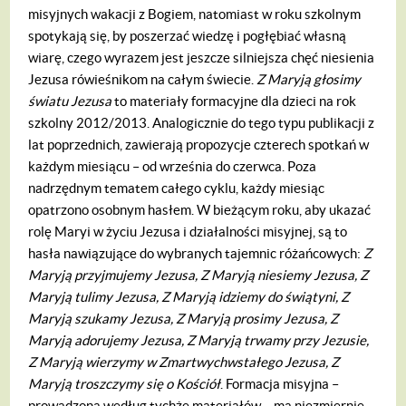
misyjnych wakacji z Bogiem, natomiast w roku szkolnym
spotykają się, by poszerzać wiedzę i pogłębiać własną
wiarę, czego wyrazem jest jeszcze silniejsza chęć niesienia
Jezusa rówieśnikom na całym świecie.
Z Maryją głosimy
światu Jezusa
to materiały formacyjne dla dzieci na rok
szkolny 2012/2013. Analogicznie do tego typu publikacji z
lat poprzednich, zawierają propozycje czterech spotkań w
każdym miesiącu – od września do czerwca. Poza
nadrzędnym tematem całego cyklu, każdy miesiąc
opatrzono osobnym hasłem. W bieżącym roku, aby ukazać
rolę Maryi w życiu Jezusa i działalności misyjnej, są to
hasła nawiązujące do wybranych tajemnic różańcowych:
Z
Maryją przyjmujemy Jezusa, Z Maryją niesiemy Jezusa, Z
Maryją tulimy Jezusa, Z Maryją idziemy do świątyni, Z
Maryją szukamy Jezusa, Z Maryją prosimy Jezusa, Z
Maryją adorujemy Jezusa, Z Maryją trwamy przy Jezusie,
Z Maryją wierzymy w Zmartwychwstałego Jezusa, Z
Maryją troszczymy się o Kościół
.
Formacja misyjna –
prowadzona według tychże materiałów – ma niezmiernie