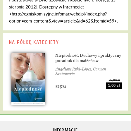
sierpnia 2012], Dostępny w Internecie:
<http://ogniskomisyjne.infomar.webd.pl/index.php?
option=com_content&view=article&id=62&Itemid=59>.
NA PÓŁKĘ KATECHETY
Niepłodność. Duchowy i praktyczny
poradnik dla małżeństw
Angelique Ruhi-López, Carmen
Santamaría
29,90 zł
5,00 zł
KSIĄŻKA
INFORMACJE