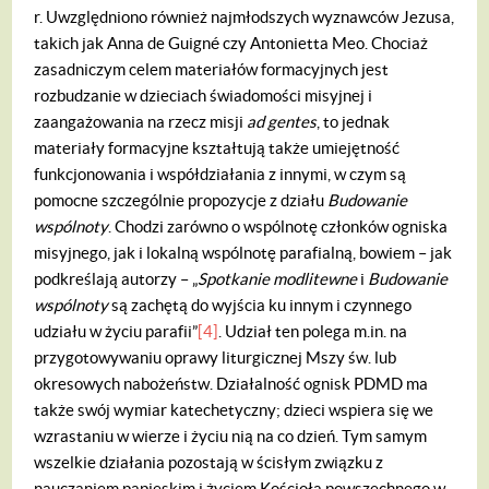
r. Uwzględniono również najmłodszych wyznawców Jezusa,
takich jak Anna de Guigné czy Antonietta Meo.
Chociaż
zasadniczym celem materiałów formacyjnych jest
rozbudzanie w dzieciach świadomości misyjnej i
zaangażowania na rzecz misji
ad gentes
, to jednak
materiały formacyjne kształtują także umiejętność
funkcjonowania i współdziałania z innymi, w czym są
pomocne szczególnie propozycje z działu
Budowanie
wspólnoty
. Chodzi zarówno o wspólnotę członków ogniska
misyjnego, jak i lokalną wspólnotę parafialną, bowiem – jak
podkreślają autorzy – „
Spotkanie modlitewne
i
Budowanie
wspólnoty
są zachętą do wyjścia ku innym i czynnego
udziału w życiu parafii”
[4]
. Udział ten polega m.in. na
przygotowywaniu oprawy liturgicznej Mszy św. lub
okresowych nabożeństw. Działalność ognisk PDMD ma
także swój wymiar katechetyczny; dzieci wspiera się we
wzrastaniu w wierze i życiu nią na co dzień. Tym samym
wszelkie działania pozostają w ścisłym związku z
nauczaniem papieskim i życiem Kościoła powszechnego w