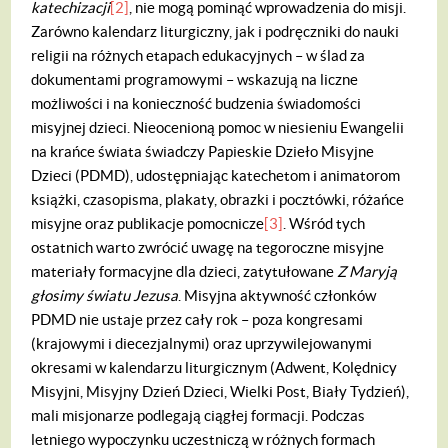
katechizacji
[2]
, nie mogą pominąć wprowadzenia do misji.
Zarówno kalendarz liturgiczny, jak i podręczniki do nauki
religii na różnych etapach edukacyjnych – w ślad za
dokumentami programowymi – wskazują na liczne
możliwości i na konieczność budzenia świadomości
misyjnej dzieci. Nieocenioną pomoc w niesieniu Ewangelii
na krańce świata świadczy Papieskie Dzieło Misyjne
Dzieci (PDMD), udostępniając katechetom i animatorom
książki, czasopisma, plakaty, obrazki i pocztówki, różańce
misyjne oraz publikacje pomocnicze
[3]
. Wśród tych
ostatnich warto zwrócić uwagę na tegoroczne misyjne
materiały formacyjne dla dzieci, zatytułowane
Z Maryją
głosimy światu Jezusa
.
Misyjna aktywność członków
PDMD nie ustaje przez cały rok – poza kongresami
(krajowymi i diecezjalnymi) oraz uprzywilejowanymi
okresami w kalendarzu liturgicznym (Adwent, Kolędnicy
Misyjni, Misyjny Dzień Dzieci, Wielki Post, Biały Tydzień),
mali misjonarze podlegają ciągłej formacji. Podczas
letniego wypoczynku uczestniczą w różnych formach