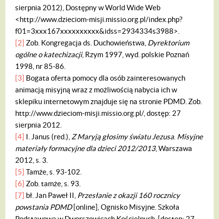
sierpnia 2012), Dostępny w World Wide Web
<http://www.dzieciom-misji.missio.org.pl/index.php?
f01=3xxx167xxxxxxxxxx&idss=2934334s3988>.
[2]
Zob. Kongregacja ds. Duchowieństwa,
Dyrektorium
ogólne o katechizacji
, Rzym 1997, wyd. polskie Poznań
1998, nr 85-86.
[3]
Bogata oferta pomocy dla osób zainteresowanych
animacją misyjną wraz z możliwością nabycia ich w
sklepiku internetowym znajduje się na stronie PDMD. Zob.
http://www.dzieciom-misji.missio.org.pl/, dostęp: 27
sierpnia 2012.
[4]
I. Janus (red.),
Z Maryją głosimy światu Jezusa
.
Misyjne
materiały formacyjne dla dzieci 2012/2013
, Warszawa
2012, s. 3.
[5]
Tamże, s. 93-102.
[6]
Zob. tamże, s. 93.
[7]
bł. Jan Paweł II,
Przesłanie z okazji 160 rocznicy
powstania PDMD
[online], Ognisko Misyjne. Szkoła
Podstawowa w Dworszowicach Kościelnych, [dostęp: 27