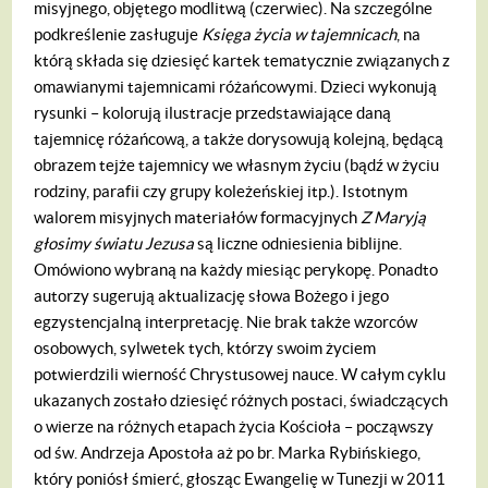
misyjnego, objętego modlitwą (czerwiec). Na szczególne
podkreślenie zasługuje
Księga życia w tajemnicach
, na
którą składa się dziesięć kartek tematycznie związanych z
omawianymi tajemnicami różańcowymi. Dzieci wykonują
rysunki – kolorują ilustracje przedstawiające daną
tajemnicę różańcową, a także dorysowują kolejną, będącą
obrazem tejże tajemnicy we własnym życiu (bądź w życiu
rodziny, parafii czy grupy koleżeńskiej itp.).
Istotnym
walorem misyjnych materiałów formacyjnych
Z Maryją
głosimy światu Jezusa
są liczne odniesienia biblijne.
Omówiono wybraną na każdy miesiąc perykopę. Ponadto
autorzy sugerują aktualizację słowa Bożego i jego
egzystencjalną interpretację. Nie brak także wzorców
osobowych, sylwetek tych, którzy swoim życiem
potwierdzili wierność Chrystusowej nauce. W całym cyklu
ukazanych zostało dziesięć różnych postaci, świadczących
o wierze na różnych etapach życia Kościoła – począwszy
od św. Andrzeja Apostoła aż po br. Marka Rybińskiego,
który poniósł śmierć, głosząc Ewangelię w Tunezji w 2011