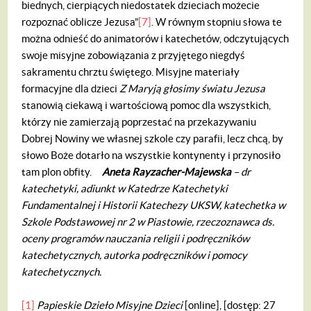
biednych, cierpiących niedostatek dzieciach możecie
rozpoznać oblicze Jezusa”
[7]
. W równym stopniu słowa te
można odnieść do animatorów i katechetów, odczytujących
swoje misyjne zobowiązania z przyjętego niegdyś
sakramentu chrztu świętego. Misyjne materiały
formacyjne dla dzieci
Z Maryją głosimy światu Jezusa
stanowią ciekawą i wartościową pomoc dla wszystkich,
którzy nie zamierzają poprzestać na przekazywaniu
Dobrej Nowiny we własnej szkole czy parafii, lecz chcą, by
słowo Boże dotarło na wszystkie kontynenty i przynosiło
tam plon obfity.
Aneta Rayzacher-Majewska
– dr
katechetyki, adiunkt w Katedrze Katechetyki
Fundamentalnej i Historii Katechezy UKSW, katechetka w
Szkole Podstawowej nr 2 w Piastowie, rzeczoznawca ds.
oceny programów nauczania religii i podręczników
katechetycznych, autorka podręczników i pomocy
katechetycznych.
[1]
Papieskie Dzieło Misyjne Dzieci
[online], [dostęp: 27