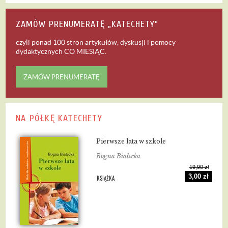
ZAMÓW PRENUMERATĘ „KATECHETY”
czyli ponad 100 stron artykułów, dyskusji i pomocy
dydaktycznych
CO MIESIĄC
.
ZAMÓW PRENUMERATĘ
NA PÓŁKĘ KATECHETY
Pierwsze lata w szkole
Bogna Białecka
19,90 zł
3,00 zł
KSIĄŻKA