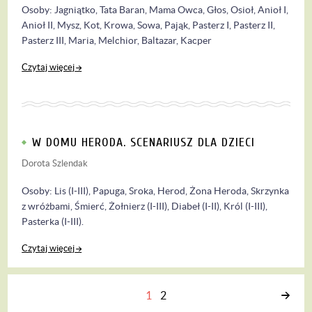
Osoby: Jagniątko, Tata Baran, Mama Owca, Głos, Osioł, Anioł I,
Anioł II, Mysz, Kot, Krowa, Sowa, Pająk, Pasterz I, Pasterz II,
Pasterz III, Maria, Melchior, Baltazar, Kacper
Czytaj więcej
W DOMU HERODA. SCENARIUSZ DLA DZIECI
Dorota Szlendak
Osoby: Lis (I-III), Papuga, Sroka, Herod, Żona Heroda, Skrzynka
z wróżbami, Śmierć, Żołnierz (I-III), Diabeł (I-II), Król (I-III),
Pasterka (I-III).
Czytaj więcej
1
2
Następna