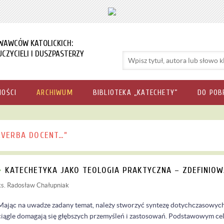
WAWCÓW KATOLICKICH:
CZYCIELI I DUSZPASTERZY
NOŚCI
ARCHIWUM
BIBLIOTEKA „KATECHETY”
DO POB
„VERBA DOCENT…”
KATECHETYKA JAKO TEOLOGIA PRAKTYCZNA – ZDEFINIOW
ks. Radosław Chałupniak
Mając na uwadze zadany temat, należy stworzyć syntezę dotychczasowych
ciągle domagają się głębszych przemyśleń i zastosowań. Podstawowym cel