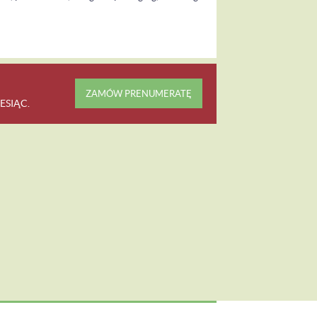
ZAMÓW PRENUMERATĘ
ESIĄC
.