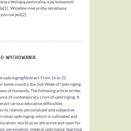
aną z teologią pastoralną, a jej tożsamość
ła[1].. Wszelkie inne próby określania
zym nie jest[2]
EGO WYCHOWANIA
te upbringingAbstract. From 16 to 22
 our home country the 2nd Week of Upbringing.
ess of humanity. The following article writes
sons of contemporary crisis of upbringing. It
ract various educative difficulties.
es its realism, personalized and subjective
hristian upbringing, which is cultivated and
luralistic world as an attractive and open for
m, personalism, integral upbringing, teaching