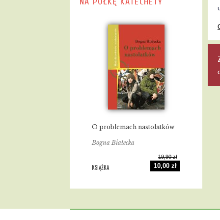
NA PÓŁKĘ KATECHETY
O problemach nastolatków
Bogna Białecka
19,90 zł
10,00 zł
KSIĄŻKA