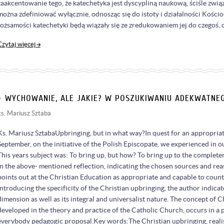
zaakcentowanie tego, że katechetyka jest dyscypliną naukową, ściśle związ
można zdefiniować wyłącznie, odnosząc się do istoty i działalności Kościo
tożsamości katechetyki będą wiązały się ze zredukowaniem jej do czegoś, c
Czytaj więcej
WYCHOWANIE, ALE JAKIE? W POSZUKIWANIU ADEKWATN
ks. Mariusz Sztaba
Ks. Mariusz SztabaUpbringing, but in what way?In quest for an appropria
September, on the initiative of the Polish Episcopate, we experienced in
This years subject was: To bring up, but how? To bring up to the completen
in the above- mentioned reflection, indicating the chosen sources and rea
points out at the Christian Education as appropriate and capable to counte
Introducing the specificity of the Christian upbringing, the author indicat
dimension as well as its integral and universalist nature. The concept of C
developed in the theory and practice of the Catholic Church, occurs in a p
everybody pedagogic proposal.Key words:The Christian upbringing, realis