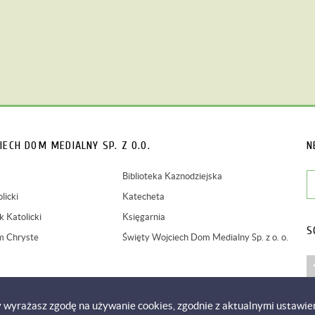
IECH
DOM MEDIALNY SP. Z O.O.
N
Biblioteka Kaznodziejska
licki
Katecheta
 Katolicki
Księgarnia
S
m Chryste
Święty Wojciech Dom Medialny Sp. z o. o.
y wyrażasz zgodę na używanie cookies, zgodnie z aktualnymi ustawie