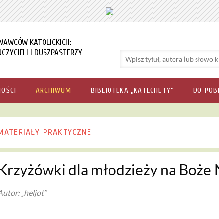
WAWCÓW KATOLICKICH:
CZYCIELI I DUSZPASTERZY
NOŚCI
ARCHIWUM
BIBLIOTEKA „KATECHETY”
DO POB
MATERIAŁY PRAKTYCZNE
Krzyżówki dla młodzieży na Boże
Autor: „heljot”