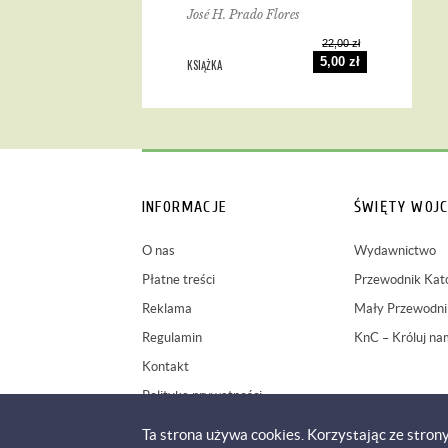
José H. Prado Flores
22,00 zł
5,00 zł
KSIĄŻKA
INFORMACJE
ŚWIĘTY WOJC
O nas
Wydawnictwo
Płatne treści
Przewodnik Kato
Reklama
Mały Przewodnik
Regulamin
KnC – Króluj na
Kontakt
Polityka prywatności
Ta strona używa cookies. Korzystając ze stron