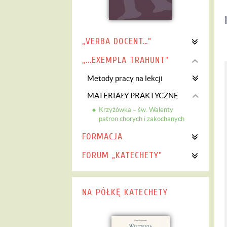
„VERBA DOCENT…”
„...EXEMPLA TRAHUNT”
Metody pracy na lekcji
MATERIAŁY PRAKTYCZNE
Krzyżówka – św. Walenty
patron chorych i zakochanych
FORMACJA
FORUM „KATECHETY"
NA PÓŁKĘ KATECHETY