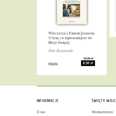
Wieczerza z Panem Jezusem.
O tym, co najważniejsze we
Mszy Świętej
Piotr Krzyżewski
10,00 zł
8,50 zł
KSIĄŻKA
INFORMACJE
ŚWIĘTY WOJC
O nas
Wydawnictwo