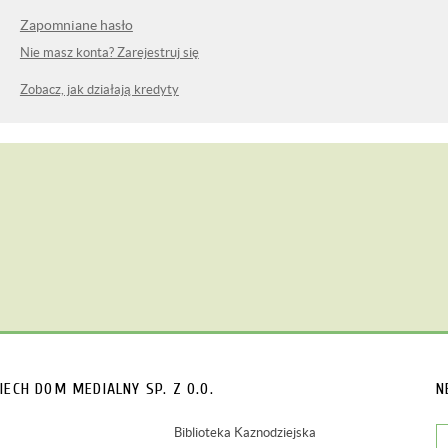
Zapomniane hasło
Nie masz konta? Zarejestruj się
Zobacz, jak działają kredyty
IECH
DOM MEDIALNY SP. Z O.O.
N
Biblioteka Kaznodziejska