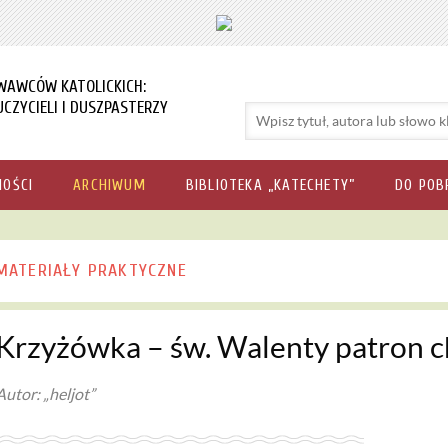
WAWCÓW KATOLICKICH:
CZYCIELI I DUSZPASTERZY
NOŚCI
ARCHIWUM
BIBLIOTEKA „KATECHETY”
DO POB
MATERIAŁY PRAKTYCZNE
Krzyżówka – św. Walenty patron c
Autor: „heljot”