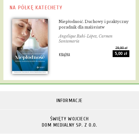
NA PÓŁKĘ KATECHETY
Niepłodność. Duchowy i praktyczny
poradnik dla małżeństw
Angelique Ruhi-López, Carmen
Santamaría
29,90 zł
5,00 zł
KSIĄŻKA
INFORMACJE
ŚWIĘTY WOJCIECH
DOM MEDIALNY SP. Z O.O.