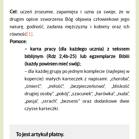
Cel:
uczeń zrozumie, zapamięta i uzna za swoje, że w
drugim opisie stworzenia Bóg objawia człowiekowi jego
naturę, godność, zadania mężczyzny i kobiety oraz ich
równość
[1]
.
Pomoce:
– karta pracy (dla każdego ucznia) z tekstem
biblijnym (Rdz 2,4b-25) lub egzemplarze Biblii
(każdy powinien mieć swój);
– dla każdej grupy po jednym komplecie (najlepiej w
kopercie) małych karteczek z napisami: „choroba”,
„śmierć”, „miłość”, „bezpieczeństwo”, „bliskość
drugiej osoby”, „pokój”, „szacunek”, „harówka”, „nuda”,
„pasja”, „strach”, „bezsens” oraz dodatkowe dwie
czyste karteczki.
To jest artykuł płatny.