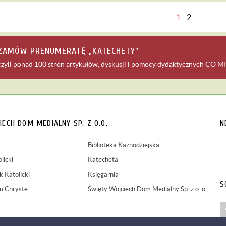
1
2
ZAMÓW PRENUMERATĘ „KATECHETY”
czyli ponad 100 stron artykułów, dyskusji i pomocy dydaktycznych
CO MI
IECH
DOM MEDIALNY SP. Z O.O.
N
Biblioteka Kaznodziejska
licki
Katecheta
 Katolicki
Księgarnia
S
m Chryste
Święty Wojciech Dom Medialny Sp. z o. o.