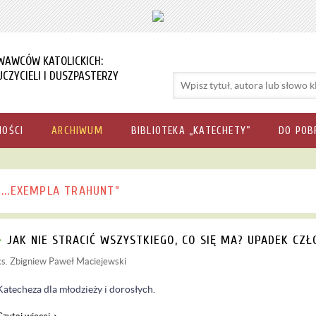
WAWCÓW KATOLICKICH:
CZYCIELI I DUSZPASTERZY
NOŚCI
ARCHIWUM
BIBLIOTEKA „KATECHETY”
DO POB
„...EXEMPLA TRAHUNT”
JAK NIE STRACIĆ WSZYSTKIEGO, CO SIĘ MA? UPADEK CZŁO
ks. Zbigniew Paweł Maciejewski
Katecheza dla młodzieży i dorosłych.