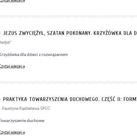
Czytaj więcej
JEZUS ZWYCIĘŻYŁ, SZATAN POKONANY. KRZYŻÓWKA DLA D
„heljot”
Krzyżówka dla dzieci z rozwiązaniem
Czytaj więcej
PRAKTYKA TOWARZYSZENIA DUCHOWEGO. CZĘŚĆ II: FOR
s. Faustyna Kądzielawa SFCC
Towarzyszenie duchowe
Czytaj więcej