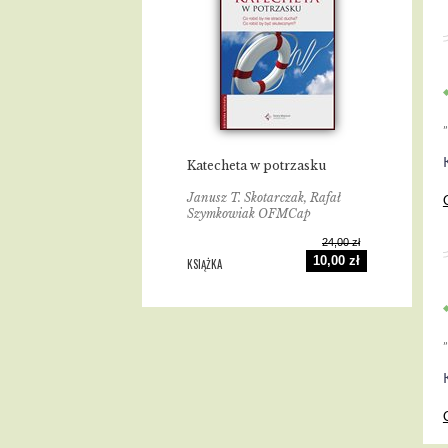
Katecheta w potrzasku
Janusz T. Skotarczak, Rafał
Szymkowiak OFMCap
24,00 zł
10,00 zł
KSIĄŻKA