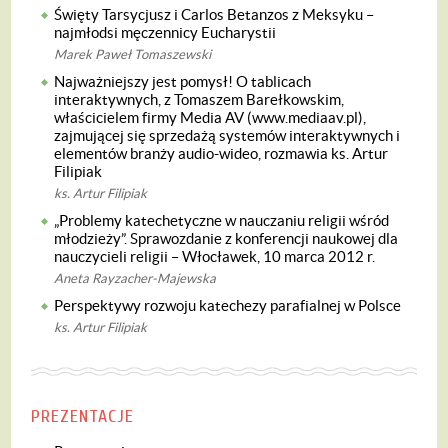
Święty Tarsycjusz i Carlos Betanzos z Meksyku –
najmłodsi męczennicy Eucharystii
Marek Paweł Tomaszewski
Najważniejszy jest pomysł! O tablicach
interaktywnych, z Tomaszem Barełkowskim,
właścicielem firmy Media AV (www.mediaav.pl),
zajmującej się sprzedażą systemów interaktywnych i
elementów branży audio-wideo, rozmawia ks. Artur
Filipiak
ks. Artur Filipiak
„Problemy katechetyczne w nauczaniu religii wśród
młodzieży”. Sprawozdanie z konferencji naukowej dla
nauczycieli religii – Włocławek, 10 marca 2012 r.
Aneta Rayzacher-Majewska
Perspektywy rozwoju katechezy parafialnej w Polsce
ks. Artur Filipiak
PREZENTACJE