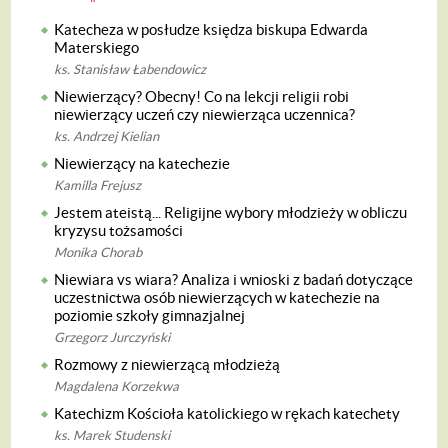
Katecheza w posłudze księdza biskupa Edwarda
Materskiego
ks. Stanisław Łabendowicz
Niewierzący? Obecny! Co na lekcji religii robi
niewierzący uczeń czy niewierząca uczennica?
ks. Andrzej Kielian
Niewierzący na katechezie
Kamilla Frejusz
Jestem ateistą... Religijne wybory młodzieży w obliczu
kryzysu tożsamości
Monika Chorab
Niewiara vs wiara? Analiza i wnioski z badań dotyczące
uczestnictwa osób niewierzących w katechezie na
poziomie szkoły gimnazjalnej
Grzegorz Jurczyński
Rozmowy z niewierzącą młodzieżą
Magdalena Korzekwa
Katechizm Kościoła katolickiego w rękach katechety
ks. Marek Studenski