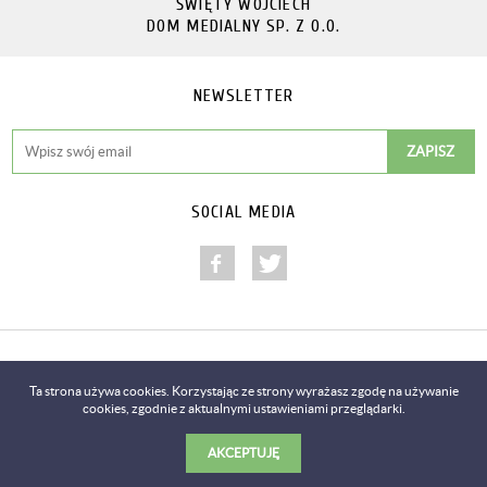
ŚWIĘTY WOJCIECH
DOM MEDIALNY SP. Z O.O.
NEWSLETTER
SOCIAL MEDIA
Copyright © 2014-2018
Ta strona używa cookies. Korzystając ze strony wyrażasz zgodę na używanie
cookies, zgodnie z aktualnymi ustawieniami przeglądarki.
Realizacja
Predictes.com
AKCEPTUJĘ