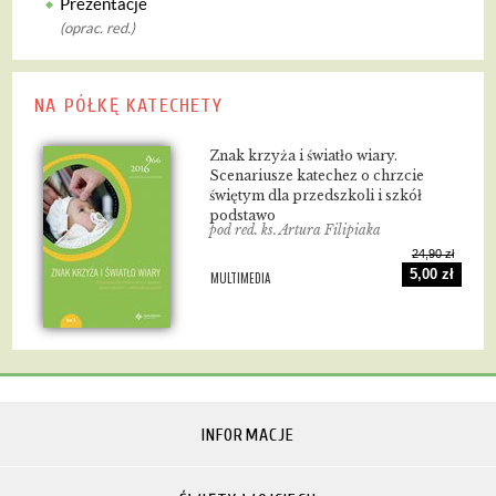
Prezentacje
(oprac. red.)
NA PÓŁKĘ KATECHETY
Znak krzyża i światło wiary.
Scenariusze katechez o chrzcie
świętym dla przedszkoli i szkół
podstawo
pod red. ks. Artura Filipiaka
24,90 zł
5,00 zł
MULTIMEDIA
INFORMACJE