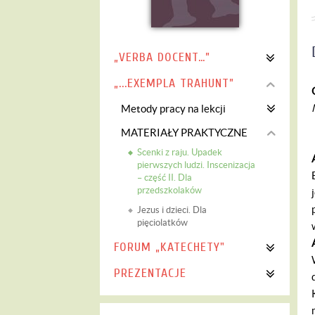
„VERBA DOCENT…”
„...EXEMPLA TRAHUNT”
Metody pracy na lekcji
MATERIAŁY PRAKTYCZNE
Scenki z raju. Upadek
pierwszych ludzi. Inscenizacja
– część II. Dla
przedszkolaków
Jezus i dzieci. Dla
pięciolatków
FORUM „KATECHETY"
PREZENTACJE