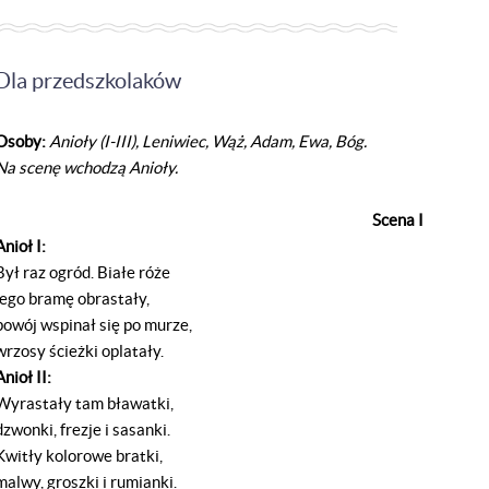
Dla przedszkolaków
Osoby:
Anioły (I-III), Leniwiec, Wąż, Adam, Ewa, Bóg.
Na scenę wchodzą Anioły.
Scena I
Anioł I:
Był raz ogród. Białe róże
jego bramę obrastały,
powój wspinał się po murze,
wrzosy ścieżki oplatały.
Anioł II:
Wyrastały tam bławatki,
dzwonki, frezje i sasanki.
Kwitły kolorowe bratki,
malwy, groszki i rumianki.