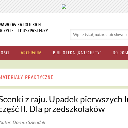
WAWCÓW KATOLICKICH:
CZYCIELI I DUSZPASTERZY
NOŚCI
ARCHIWUM
BIBLIOTEKA „KATECHETY”
DO POB
MATERIAŁY PRAKTYCZNE
Scenki z raju. Upadek pierwszych lu
część II. Dla przedszkolaków
Autor: Dorota Szlendak