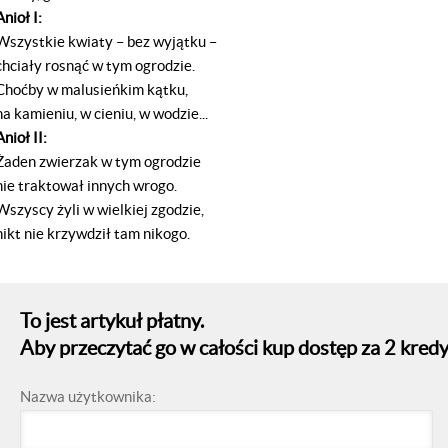
Anioł I:
Wszystkie kwiaty – bez wyjątku –
chciały rosnąć w tym ogrodzie.
Choćby w malusieńkim kątku,
na kamieniu, w cieniu, w wodzie...
Anioł II:
Żaden zwierzak w tym ogrodzie
nie traktował innych wrogo.
Wszyscy żyli w wielkiej zgodzie,
nikt nie krzywdził tam nikogo.
To jest artykuł płatny.
Aby przeczytać go w całości kup dostęp za 2 kredy
Nazwa użytkownika: