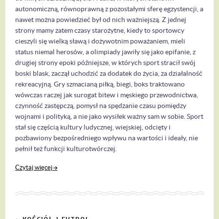
autonomiczną, równoprawną z pozostałymi sferę egzystencji, a
nawet można powiedzieć był od nich ważniejszą. Z jednej
strony mamy zatem czasy starożytne, kiedy to sportowcy
cieszyli się wielką sławą i dożywotnim poważaniem, mieli
status niemal herosów, a olimpiady jawiły się jako epifanie, z
drugiej strony epoki późniejsze, w których sport stracił swój
boski blask, zaczął uchodzić za dodatek do życia, za działalność
rekreacyjną. Gry szmacianą piłką, biegi, boks traktowano
wówczas raczej jak surogat bitew i męskiego przewodnictwa,
czynność zastępczą, pomysł na spędzanie czasu pomiędzy
wojnami i polityką, a nie jako wysiłek ważny sam w sobie. Sport
stał się częścią kultury ludycznej, wiejskiej, odcięty i
pozbawiony bezpośredniego wpływu na wartości i ideały, nie
pełnił też funkcji kulturotwórczej.
Czytaj więcej