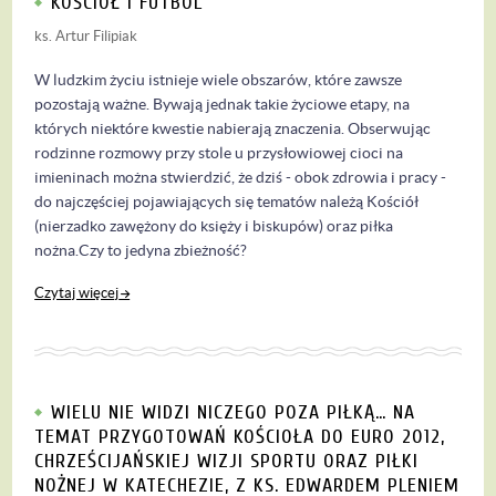
KOŚCIÓŁ I FUTBOL
ks. Artur Filipiak
W ludzkim życiu istnieje wiele obszarów, które zawsze
pozostają ważne. Bywają jednak takie życiowe etapy, na
których niektóre kwestie nabierają znaczenia. Obserwując
rodzinne rozmowy przy stole u przysłowiowej cioci na
imieninach można stwierdzić, że dziś - obok zdrowia i pracy -
do najczęściej pojawiających się tematów należą Kościół
(nierzadko zawężony do księży i biskupów) oraz piłka
nożna.Czy to jedyna zbieżność?
Czytaj więcej
WIELU NIE WIDZI NICZEGO POZA PIŁKĄ… NA
TEMAT PRZYGOTOWAŃ KOŚCIOŁA DO EURO 2012,
CHRZEŚCIJAŃSKIEJ WIZJI SPORTU ORAZ PIŁKI
NOŻNEJ W KATECHEZIE, Z KS. EDWARDEM PLENIEM