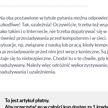
Na oba postawione w tytule pytania można odpowiedzi
szkodliwe! Tak, uzależnia! Oczywiście, trzeba też w
jako takim i o Internecie, nie trzeba dopatrywać się w
również przesiadywania przed komputerem i w sieci. U
sytuacje, np. związane z nauką lub pracą, kiedy komp
a przesiadywanie przed nim jest wręcz konieczne. Są 
staje się to niebezpieczne. Chodzi tu o te chwile, gdy
nadużywany. Należy więc odróżnić wykorzystywanie, 
nadużywania i uzależnienia.
To jest artykuł płatny.
Aby przeczytać go w całości kup dostęp za 1 kredy