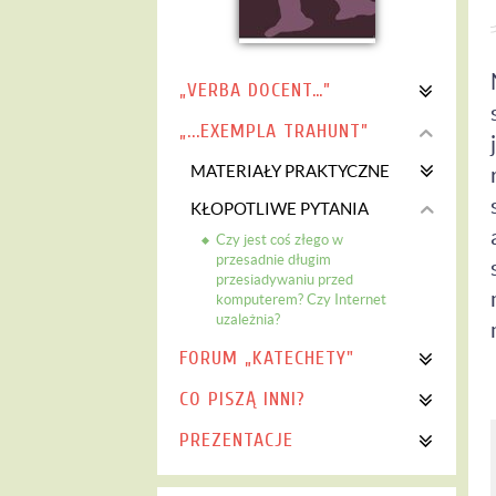
„VERBA DOCENT…”
„...EXEMPLA TRAHUNT”
MATERIAŁY PRAKTYCZNE
KŁOPOTLIWE PYTANIA
Czy jest coś złego w
przesadnie długim
przesiadywaniu przed
komputerem? Czy Internet
uzależnia?
FORUM „KATECHETY"
CO PISZĄ INNI?
PREZENTACJE