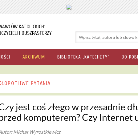
WAWCÓW KATOLICKICH:
CZYCIELI I DUSZPASTERZY
NOŚCI
ARCHIWUM
BIBLIOTEKA „KATECHETY”
DO POB
KŁOPOTLIWE PYTANIA
Czy jest coś złego w przesadnie d
przed komputerem? Czy Internet u
Autor: Michał Wyrostkiewicz