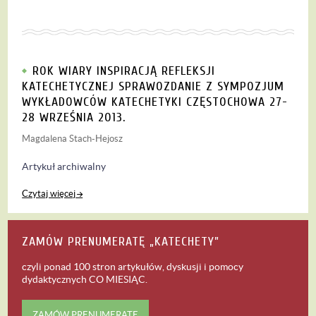
ROK WIARY INSPIRACJĄ REFLEKSJI
KATECHETYCZNEJ SPRAWOZDANIE Z SYMPOZJUM
WYKŁADOWCÓW KATECHETYKI CZĘSTOCHOWA 27-
28 WRZEŚNIA 2013.
Magdalena Stach-Hejosz
Artykuł archiwalny
Czytaj więcej
ZAMÓW PRENUMERATĘ „KATECHETY”
czyli ponad 100 stron artykułów, dyskusji i pomocy
dydaktycznych
CO MIESIĄC
.
ZAMÓW PRENUMERATĘ