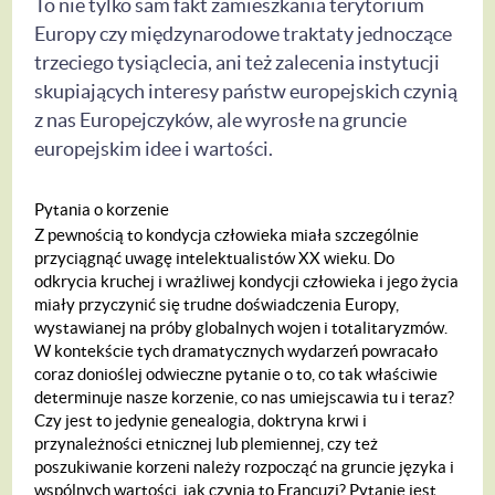
To nie tylko sam fakt zamieszkania terytorium
Europy czy międzynarodowe traktaty jednoczące
trzeciego tysiąclecia, ani też zalecenia instytucji
skupiających interesy państw europejskich czynią
z nas Europejczyków, ale wyrosłe na gruncie
europejskim idee i wartości.
Pytania o korzenie
Z pewnością to kondycja człowieka miała szczególnie
przyciągnąć uwagę intelektualistów XX wieku. Do
odkrycia kruchej i wrażliwej kondycji człowieka i jego życia
miały przyczynić się trudne doświadczenia Europy,
wystawianej na próby globalnych wojen i totalitaryzmów.
W kontekście tych dramatycznych wydarzeń powracało
coraz donioślej odwieczne pytanie o to, co tak właściwie
determinuje nasze korzenie, co nas umiejscawia tu i teraz?
Czy jest to jedynie genealogia, doktryna krwi i
przynależności etnicznej lub plemiennej, czy też
poszukiwanie korzeni należy rozpocząć na gruncie języka i
wspólnych wartości, jak czynią to Francuzi? Pytanie jest