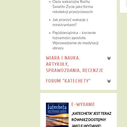
Oaza wakacyjna Ruchu
Światło-Życie jako forma
rekolekcji przeżyciowych
Jak przeżyć wakacje z
ministrantami?
Pięćdziesiątnica – korzenie
tożsamości apostoła.
Wprowadzenie do medytacji
obrazu
WIARA I NAUKA.
ARTYKUŁY,
SPRAWOZDANIA, RECENZJE
FORUM "KATECHETY"
E-WYDANIE
„KATECHETA” JEST TERAZ
RÓWNIEŻ DOSTĘPNY
JAKO E-WYDANIE!