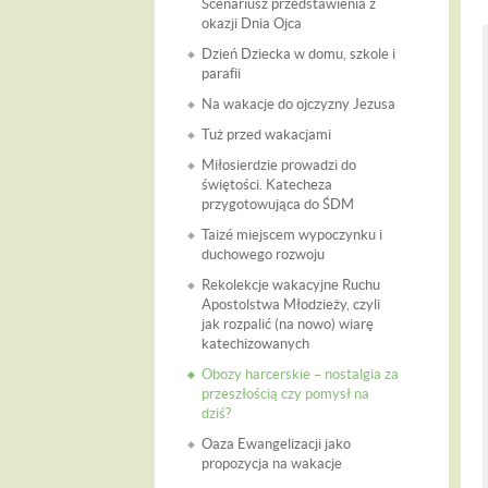
Scenariusz przedstawienia z
okazji Dnia Ojca
Dzień Dziecka w domu, szkole i
parafii
Na wakacje do ojczyzny Jezusa
Tuż przed wakacjami
Miłosierdzie prowadzi do
świętości. Katecheza
przygotowująca do ŚDM
Taizé miejscem wypoczynku i
duchowego rozwoju
Rekolekcje wakacyjne Ruchu
Apostolstwa Młodzieży, czyli
jak rozpalić (na nowo) wiarę
katechizowanych
Obozy harcerskie – nostalgia za
przeszłością czy pomysł na
dziś?
Oaza Ewangelizacji jako
propozycja na wakacje