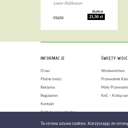
Louise Holthausen
25,00 zł
21,50 zł
KSIĄŻKA
INFORMACJE
ŚWIĘTY WOJC
O nas
Wydawnictwo
Płatne treści
Przewodnik Kato
Reklama
Mały Przewodnik
Regulamin
KnC – Króluj na
Kontakt
Polityka prywatności
Ta strona używa cookies. Korzystając ze stron