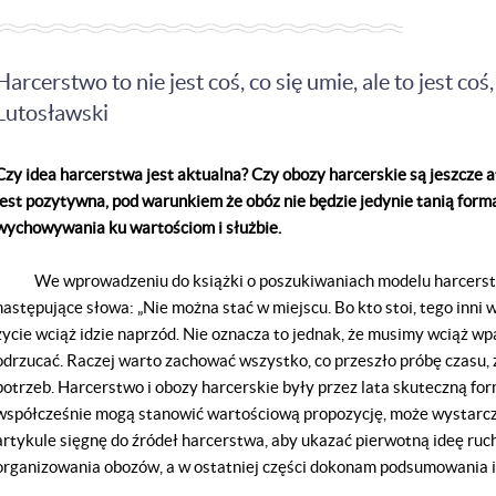
Harcerstwo to nie jest coś, co się umie, ale to jest coś,
Lutosławski
Czy idea harcerstwa jest aktualna? Czy obozy harcerskie są jeszcz
jest pozytywna, pod warunkiem że obóz nie będzie jedynie tanią for
wychowywania ku wartościom i służbie.
We wprowadzeniu do książki o poszukiwaniach modelu harcerstwa
następujące słowa: „Nie można stać w miejscu. Bo kto stoi, tego inni 
życie wciąż idzie naprzód. Nie oznacza to jednak, że musimy wciąż w
odrzucać. Raczej warto zachować wszystko, co przeszło próbę czasu,
potrzeb. Harcerstwo i obozy harcerskie były przez lata skuteczną fo
współcześnie mogą stanowić wartościową propozycję, może wystarczy
artykule sięgnę do źródeł harcerstwa, aby ukazać pierwotną ideę r
organizowania obozów, a w ostatniej części dokonam podsumowania i