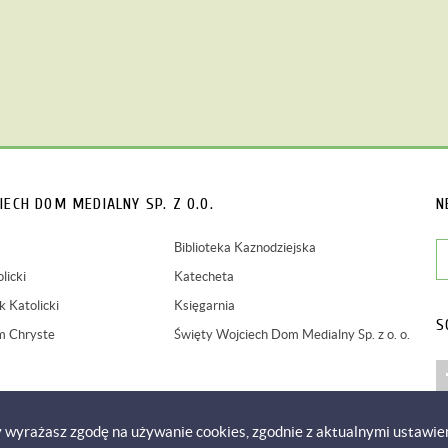
IECH
DOM MEDIALNY SP. Z O.O.
N
Biblioteka Kaznodziejska
licki
Katecheta
 Katolicki
Księgarnia
S
m Chryste
Święty Wojciech Dom Medialny Sp. z o. o.
y wyrażasz zgodę na używanie cookies, zgodnie z aktualnymi ustawie