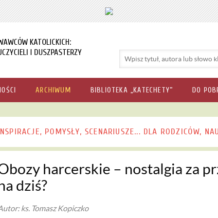
WAWCÓW KATOLICKICH:
CZYCIELI I DUSZPASTERZY
NOŚCI
ARCHIWUM
BIBLIOTEKA „KATECHETY”
DO POB
INSPIRACJE, POMYSŁY, SCENARIUSZE... DLA RODZICÓW, NA
Obozy harcerskie – nostalgia za p
na dziś?
Autor: ks. Tomasz Kopiczko