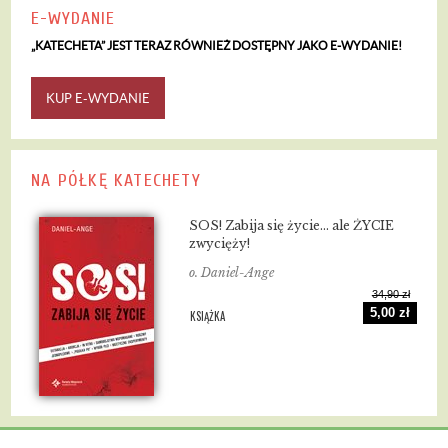
E-WYDANIE
„KATECHETA” JEST TERAZ RÓWNIEŻ DOSTĘPNY JAKO E-WYDANIE!
KUP E-WYDANIE
NA PÓŁKĘ KATECHETY
SOS! Zabija się życie... ale ŻYCIE
zwycięży!
o. Daniel-Ange
34,90 zł
5,00 zł
KSIĄŻKA